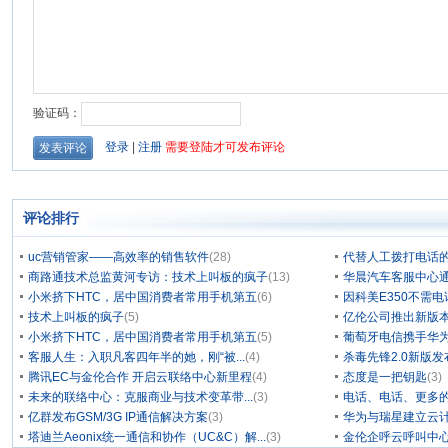
评论排行
uc营销管家——高效率的销售软件
(28)
代替人工拨打电话的
商路通技术总监黄河专访：技术上叫板的疯子
(13)
华晨汽车客服中心通
小米挤下HTC，居中国消费者常用手机第五
(6)
因科美E350不需电
技术上叫板的疯子
(5)
亿伦公司推出新版本
小米挤下HTC，居中国消费者常用手机第五
(5)
葡萄牙电信携手华为
客服人生：入职凡客四年半的她，刚“被...
(4)
杀毒先锋2.0新版
腾讯EC与金伦合作 开启云联络中心新里程
(4)
态度是一把钥匙
(3)
未来的联络中心：克服商业与技术变革带...
(3)
电话、电话、更多
亿群发布GSM/3G IP通信解决方案
(3)
华为与瑞星建立云计
塔迪兰Aeonix统一通信和协作（UC&C）解...
(3)
金伦企呼云呼叫中