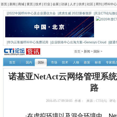
首页
|
新闻
|
商城
|
黄页
|
技术
|
行业
|
会展
|
访谈
|
人才
|
供求
|
社区
|
周刊
|
呼叫中心
|2022中国呼叫中心及企业通信大会
|虎虎生威 2022新春致辞
|关注CTI论坛微信公
|华为云客服呼叫中心免费试用
|企业联络中心出海方案–Genesys Cloud
|捷通
|鼎信通达新一代语音网关DAG1000-4S
首页 >
新闻
>
国际
>
首页
国内
国际
市场
技术
人物
政策
标准
专家观
诺基亚NetAct云网络管理系
路
2016-05-17 09:50:05 作者： 来源：
CTI论坛
评论
·在虚拟环境以及混合环境中，Net