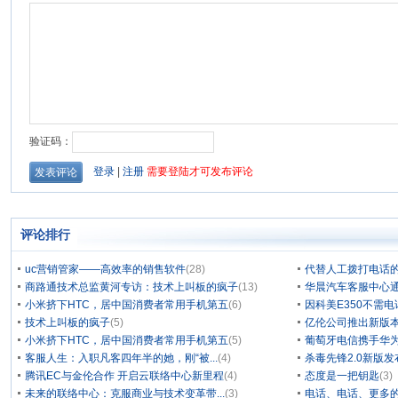
评论排行
uc营销管家——高效率的销售软件
(28)
代替人工拨打电话的
商路通技术总监黄河专访：技术上叫板的疯子
(13)
华晨汽车客服中心通
小米挤下HTC，居中国消费者常用手机第五
(6)
因科美E350不需电
技术上叫板的疯子
(5)
亿伦公司推出新版本
小米挤下HTC，居中国消费者常用手机第五
(5)
葡萄牙电信携手华为
客服人生：入职凡客四年半的她，刚“被...
(4)
杀毒先锋2.0新版
腾讯EC与金伦合作 开启云联络中心新里程
(4)
态度是一把钥匙
(3)
未来的联络中心：克服商业与技术变革带...
(3)
电话、电话、更多