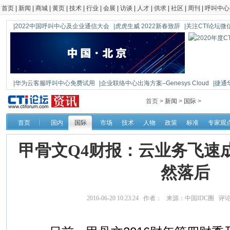
首页
|
新闻
|
商城
|
黄页
|
技术
|
行业
|
会展
|
访谈
|
人才
|
供求
|
社区
|
周刊
|
呼叫中心
|2022中国呼叫中心及企业通信大会
|虎虎生威 2022新春致辞
|关注CTI论坛微信公
|华为云客服呼叫中心免费试用
|企业联络中心出海方案–Genesys Cloud
|捷通
|鼎信通达新一代语音网关DAG1000-4S
首页 >
新闻
>
国际
>
首页
国内
国际
市场
技术
人物
政策
标准
专家观
甲骨文Q4财报：云业务飞速
然落后
2016-06-20 10:23:24 作者： 来源：中国IDC圈 评