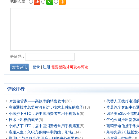
评论排行
uc营销管家——高效率的销售软件
(28)
代替人工拨打电话的
商路通技术总监黄河专访：技术上叫板的疯子
(13)
华晨汽车客服中心通
小米挤下HTC，居中国消费者常用手机第五
(6)
因科美E350不需电
技术上叫板的疯子
(5)
亿伦公司推出新版本
小米挤下HTC，居中国消费者常用手机第五
(5)
葡萄牙电信携手华为
客服人生：入职凡客四年半的她，刚“被...
(4)
杀毒先锋2.0新版
腾讯EC与金伦合作 开启云联络中心新里程
(4)
态度是一把钥匙
(3)