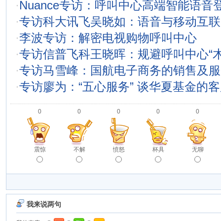
·
Nuance专访：呼叫中心高端智能语音
·
专访科大讯飞吴晓如：语音与移动互联
·
李波专访：解密电视购物呼叫中心
·
专访信普飞科王晓晖：规避呼叫中心“木
·
专访马雪峰：国航电子商务的销售及服
·
专访廖为：“五心服务” 谈华夏基金的
0
0
0
0
0
震惊
不解
愤怒
杯具
无聊