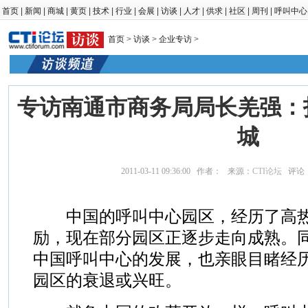
首页
|
新闻
|
商城
|
黄页
|
技术
|
行业
|
会展
|
访谈
|
人才
|
供求
|
社区
|
周刊
|
呼叫中心
首页
>
访谈
>
企业专访
>
专访南通市商务局局长羌强：
城
2011-03-11 09:36:00 作者： 来源：
CTI论坛
评论
中国的呼叫中心园区，经历了高热
励，现在部分园区正逐步走向成熟。同
中国呼叫中心的发展，也亲眼目睹经
园区的衰退或兴旺。