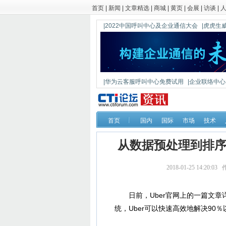
首页
|
新闻
|
文章精选
|
商城
|
黄页
|
会展
|
访谈
|
|2022中国呼叫中心及企业通信大会
|虎虎生威
|华为云客服呼叫中心免费试用
|企业联络中心出
|鼎信通达新一代语音网关DAG1000-4S
首页
国内
国际
市场
技术
从数据预处理到排序算
2018-01-25 14:
日前，Uber官网上的一篇文章详
统，Uber可以快速高效地解决90