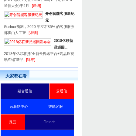
通信大会)于4月...
[详细]
开创智能客服新纪
元
Gartner预测，2020 年左右85% 的客服服务
都将由人工智...
[详细]
2018亿联新
品巡回...
2018年亿联将携“全新云视讯平台+高品质视
讯终端”新品...
[详细]
大家都在看
融合通信
云通信
云联络中心
智能客服
灵云
Fintech