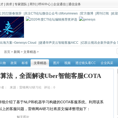
人才
|
供求
|
专家团队
|
周刊
|
呼叫中心
|
企业通信
|
通信业务
 2022新春致辞
|关注CTI论坛微信公众号:ctiforumnews
|官方微博
|周刊订阅
|欢
海方案–Genesys Cloud
|捷通华声灵云智能客服AICC
|亿联云视讯全新升级开会 So 
首页 >
新闻
>
文章精选
>
人物
政策
标准
文章精选
图片
视频
透过镜头看CC
企业风采
法，全面解读Uber智能客服COTA
20:03 作者： 来源：雷锋网AI研习社 评论：
0
点击：
17925
细介绍了基于NLP和机器学习构建的COTA客服系统。利用该系
％以上的客服问题，雷锋网AI研习社将原文编译整理如下：