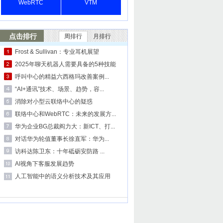
WebRTC
VTM
点击排行
周排行
月排行
Frost & Sullivan：专业耳机展望
2025年聊天机器人需要具备的5种技能
呼叫中心的精益六西格玛改善案例...
“AI+通讯”技术、场景、趋势，容...
消除对小型云联络中心的疑惑
联络中心和WebRTC：未来的发展方...
华为企业BG总裁阎力大：新ICT、打...
对话华为轮值董事长徐直军：华为...
访科达陈卫东：十年砥砺安防路 ...
AI视角下客服发展趋势
人工智能中的语义分析技术及其应用