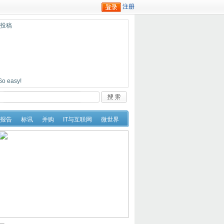
迎投稿
easy!
报告
标讯
并购
IT与互联网
微世界