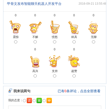
·
甲骨文发布智能聊天机器人开发平台
2016-09-21 13:55:48
0
0
0
0
0
震惊
不解
愤怒
杯具
无聊
0
0
0
高兴
支持
超赞