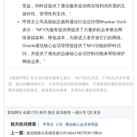
受益，同时还提供了通信服务提供商实现利润所需的互
操作性、管理性和支持。”
甲骨文公司高级副总裁和通信行业总经理Bhaskar Gorti
表示：“NFV为服务提供商提供了大量的机会来整合网
络基础架构，降低成本，为新进入者开放它们的网络。
Oracle通信核心会话管理器提供了NFV功能的即时访
问，并提供了领先的边缘核心会话控制功能来帮助保护
网络边界。”
【免责声明】本文仅代表作者本人观点，与CTI论坛无关。CTI论坛对文中陈
述、观点判断保持中立，不对所包含内容的准确性、可靠性或完整性提供任何
明示或暗示的保证。请读者仅作参考，并请自行承担全部责任。
复制网址
收藏
打印
邮件
微信
新浪微博
一键分享
QQ
更多
相关热词搜索：
甲骨文
LTE
通信核心会话管理器
上一篇:
捷波朗推出高端音频力作Jabra MOTION Office