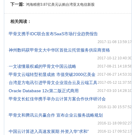
下一篇:
鸿海精密3.87亿美元认购台湾亚太电信新股
相关阅读：
·
甲骨文携手IDC联合发布SaaS市场行业趋势报告
2017-11-08 13:59:17
·
神州数码获甲骨文大中华区首批云托管服务供应商资格
2017-10-12 10:40:30
·
一文读懂最权威的甲骨文中国云战略
2017-08-21 14:18:58
·
甲骨文云端转型初显成效 市值突破2000亿美金
2017-06-27 14:53:31
·
台湾是方电讯引进甲骨文企业混合云及云端工具
2017-05-12 11:37:55
·
Oracle Database 12c第二版正式商用
2017-03-10 14:28:10
·
甲骨文长虹佳华携手举办云计算方案合作伙伴研讨会
2016-11-30 15:57:52
·
甲骨文和腾讯云共赢合作 宣布企业云服务战略规划
2016-11-18 09:02:27
·
中国云计算进入高速发展期 外资入华“求和”
2016-11-17 09:52:17