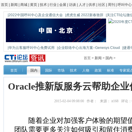
首页
|
新闻
|
商城
|
黄页
|
技术
|
行业
|
会展
|
访谈
|
人才
|
供求
|
社区
|
周刊
|
呼叫中心
|2022中国呼叫中心及企业通信大会
|虎虎生威 2022新春致辞
|关注CTI论坛微信公
|华为云客服呼叫中心免费试用
|企业联络中心出海方案–Genesys Cloud
|捷通
|鼎信通达新一代语音网关DAG1000-4S
首页 >
新闻
>
国内
>
首页
国内
国际
市场
技术
人物
政策
标准
专家观
Oracle推新版服务云帮助企
2015-02-04 09:08:00 作者： 来源： it168 评论：
随着企业对加强客户体验的期望值
团队需要更多关注如何吸引和留住消