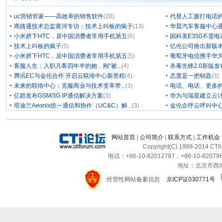
uc营销管家——高效率的销售软件
(28)
代替人工拨打电话的
商路通技术总监黄河专访：技术上叫板的疯子
(13)
华晨汽车客服中心通
小米挤下HTC，居中国消费者常用手机第五
(6)
因科美E350不需电
技术上叫板的疯子
(5)
亿伦公司推出新版本
小米挤下HTC，居中国消费者常用手机第五
(5)
葡萄牙电信携手华为
客服人生：入职凡客四年半的她，刚“被...
(4)
杀毒先锋2.0新版
腾讯EC与金伦合作 开启云联络中心新里程
(4)
态度是一把钥匙
(3)
未来的联络中心：克服商业与技术变革带...
(3)
电话、电话、更多
亿群发布GSM/3G IP通信解决方案
(3)
华为与瑞星建立云计
塔迪兰Aeonix统一通信和协作（UC&C）解...
(3)
金伦企呼云呼叫中
网站首页
|
公司简介
|
联系方式
|
工作机会
Copyright(C) 1999-2014 C
电话：+86-10-82012787，+86-10-820796
地址：北京市西城区
经营性网站备案信息
京ICP证030771号