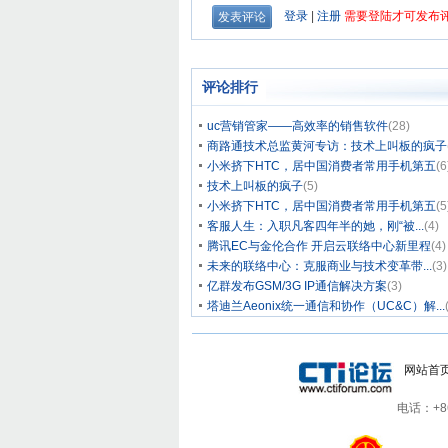
评论排行
uc营销管家——高效率的销售软件
(28)
商路通技术总监黄河专访：技术上叫板的疯子
小米挤下HTC，居中国消费者常用手机第五
(6
技术上叫板的疯子
(5)
小米挤下HTC，居中国消费者常用手机第五
(5
客服人生：入职凡客四年半的她，刚“被...
(4)
腾讯EC与金伦合作 开启云联络中心新里程
(4)
未来的联络中心：克服商业与技术变革带...
(3)
亿群发布GSM/3G IP通信解决方案
(3)
塔迪兰Aeonix统一通信和协作（UC&C）解...
网站首
电话：+86-