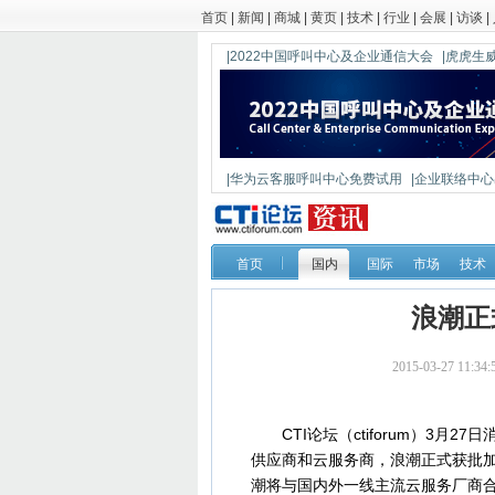
首页
|
新闻
|
商城
|
黄页
|
技术
|
行业
|
会展
|
访谈
|
|2022中国呼叫中心及企业通信大会
|虎虎生威
|华为云客服呼叫中心免费试用
|企业联络中心出
|鼎信通达新一代语音网关DAG1000-4S
首页
国内
国际
市场
技术
浪潮正
2015-03-27 11
CTI论坛（ctiforum）3月
供应商和云服务商，浪潮正式获批加入全球“云
潮将与国内外一线主流云服务厂商