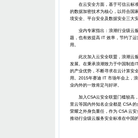
在云安全方面，基于可信云标准化
的数据加密技术为核心，以符合国家
境安全、平台安全及数据安全三大
业内专家指出：浪潮行业级云服务
题，也有效提高 IT 效率，节约
用。
此次加入云安全联盟，浪潮云服务
发展。在秉承浪潮致力于中国制造I
的产业优势，不断寻求在云计算安
用。2015年赛迪 IT 市场年会上
业内外的一致肯定与好评。
加入CSA云安全联盟门槛较高，目前，微
里云等国内外知名企业都是 CSA 
荣耀之外身负重任，作为 CSA 
推动行业级云服务安全标准在中国