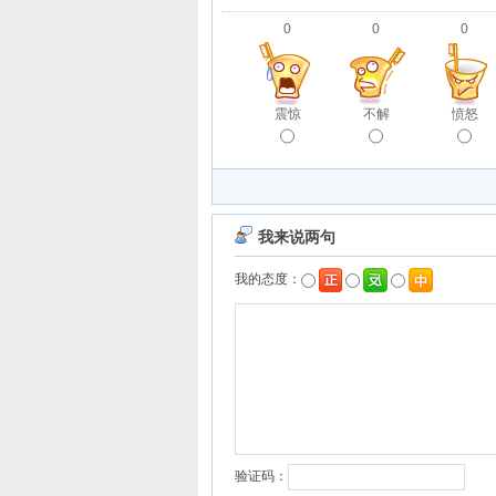
0
0
0
震惊
不解
愤怒