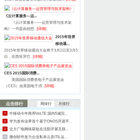
《云计算服务—运...
《云计算服务——运营管理与技术架
构》一书是由创想...
[详细]
2015年世界
移动通...
2015年世界移动通信大会将于3月2日至3月5
日，在西班牙巴...
[详细]
CES 2015国际消费...
美国国际消费类电子产品展览会
（CES）由美国电子消...
[详细]
点击排行
周排行
月排行
中移动今年商用VoLTE 国内5城完...
华为发布业界首个基于ONOS开源平...
北方广电网络获批在沈阳开展互联...
微创软件发力企业私有云及ITIL运...