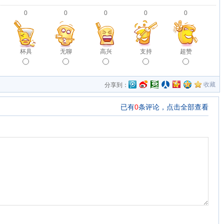
0
0
0
0
0
杯具
无聊
高兴
支持
超赞
收藏
分享到：