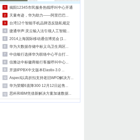
揭阳12345市民服务热线呼叫中心开通
天量奇迹，华为助力——阿里巴巴...
台湾12个智能手机品牌违反隐私规定
捷通华声:灵云输入法引领人工智能...
2014上海国际移动通信博览会 [1...
华为大数据存储中标义乌卫生局区...
中信银行选择华为联络中心平台打...
信雅达中标徽商银行客服呼叫中心...
开源IPPBX中文版本Elastix-3.0 ...
Aspect以高折扣支持老旧WFO解决方...
华为荣耀6直降300 12月12日起售...
思科和IBM凭借新解决方案加速数据...