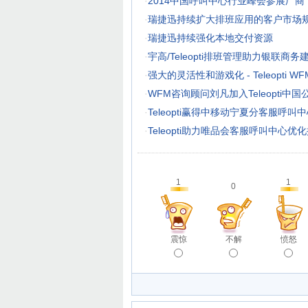
·
2014中国呼叫中心行业峰会参展厂商
·
瑞捷迅持续扩大排班应用的客户市场
·
瑞捷迅持续强化本地交付资源
·
宇高/Teleopti排班管理助力银联商
·
强大的灵活性和游戏化 - Teleopti WFM
·
WFM咨询顾问刘凡加入Teleopti中国
·
Teleopti赢得中移动宁夏分客服呼
·
Teleopti助力唯品会客服呼叫中心优
1
1
0
震惊
不解
愤怒