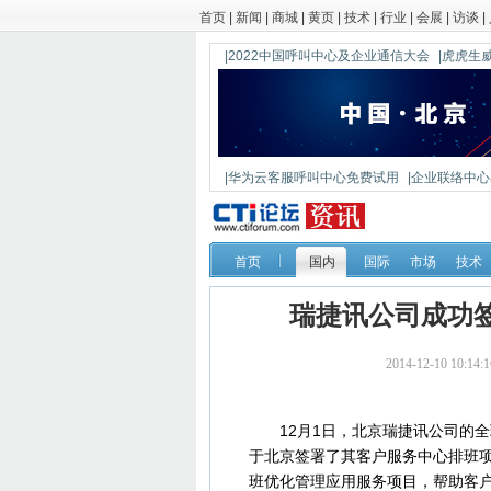
首页
|
新闻
|
商城
|
黄页
|
技术
|
行业
|
会展
|
访谈
|
|2022中国呼叫中心及企业通信大会
|虎虎生威
|华为云客服呼叫中心免费试用
|企业联络中心出
|鼎信通达新一代语音网关DAG1000-4S
首页
国内
国际
市场
技术
瑞捷讯公司成功
2014-12-10 10
12月1日，北京瑞捷讯公司的全球C
于北京签署了其客户服务中心排班
班优化管理应用服务项目，帮助客