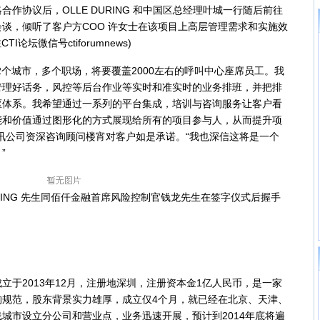
作协议后，OLLE DURING 和中国区总经理叶城一行随后前往
谈，倾听了客户方COO 许女士在该项目上高层管理需求和实施效
论坛微信号ctiforumnews)
城市，多个职场，将要覆盖2000左右的呼叫中心座席员工。我
管理好话务，风控等后台作业等实时和准实时的业务排班，并把排
枢体系。我希望通过一系列的平台集成，培训与咨询服务让客户看
能和价值通过图形化的方式展现给所有的项目参与人，从而提升项
讯公司资深咨询顾问楼宵对客户如是承诺。“我也深信这将是一个
”
LE DURING 先生同佰仟金融首席风险控制官钱龙先生在签字仪式后握手
2013年12月，注册地深圳，注册资本金1亿人民币，是一家
构规范，股东背景实力雄厚，成立仅4个月，就已经在北京、天津、
城市设立分公司和营业点，业务迅速开展，预计到2014年底将遍