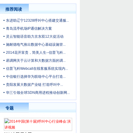
推荐阅读
东进助辽宁12328呼叫中心搭建交通服...
青岛流亭机场IP通信解决方案
灵云智能语音助力京东双12大促活动
施耐德电气推出数据中心基础设施管...
2014花开富贵，简美人生--信普飞科...
易调网关于云计算和大数据方面的调...
信普飞科Webcall在线客服系统实现内...
中信银行选择华为联络中心平台打造...
贵阳发展大数据产业链 打造呼叫中...
华三引领全球SDN商用进程推动创新网...
专题