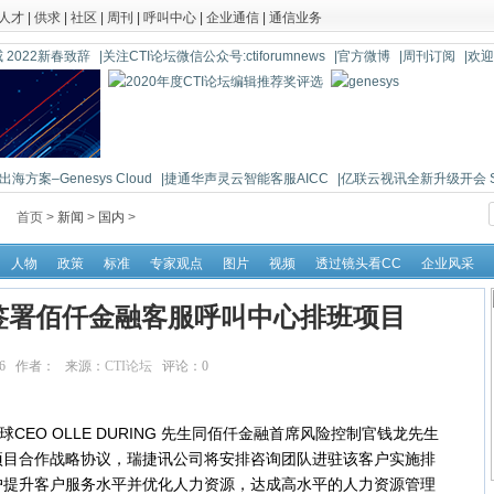
人才
|
供求
|
社区
|
周刊
|
呼叫中心
|
企业通信
|
通信业务
 2022新春致辞
|关注CTI论坛微信公众号:ctiforumnews
|官方微博
|周刊订阅
|欢
海方案–Genesys Cloud
|捷通华声灵云智能客服AICC
|亿联云视讯全新升级开会 So 
首页 >
新闻
>
国内
>
人物
政策
标准
专家观点
图片
视频
透过镜头看CC
企业风采
签署佰仟金融客服呼叫中心排班项目
:14:16 作者： 来源：
CTI论坛
评论：
0
点击：
145669
EO OLLE DURING 先生同佰仟金融首席风险控制官钱龙先生
项目合作战略协议，瑞捷讯公司将安排咨询团队进驻该客户实施排
户提升客户服务水平并优化人力资源，达成高水平的人力资源管理