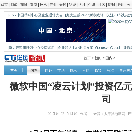
首页
|
新闻
|
商城
|
黄页
|
技术
|
行业
|
会展
|
访谈
|
人才
|
供求
|
社区
|
周刊
|
呼叫中心
|2022中国呼叫中心及企业通信大会
|虎虎生威 2022新春致辞
|关注CTI论坛微信公
|华为云客服呼叫中心免费试用
|企业联络中心出海方案–Genesys Cloud
|捷通
|鼎信通达新一代语音网关DAG1000-4S
首页 >
新闻
>
国内
>
首页
国内
国际
市场
技术
人物
政策
标准
专家观
微软中国“凌云计划”投资亿元
司
2015-04-02 15:45:02 作者： 来源：太平洋电脑网 