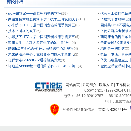
评论排行
uc营销管家——高效率的销售软件
(28)
代替人工拨打电话的
商路通技术总监黄河专访：技术上叫板的疯子
(13)
华晨汽车客服中心通
小米挤下HTC，居中国消费者常用手机第五
(6)
因科美E350不需电
技术上叫板的疯子
(5)
亿伦公司推出新版本
小米挤下HTC，居中国消费者常用手机第五
(5)
葡萄牙电信携手华为
客服人生：入职凡客四年半的她，刚“被...
(4)
杀毒先锋2.0新版
腾讯EC与金伦合作 开启云联络中心新里程
(4)
态度是一把钥匙
(3)
未来的联络中心：克服商业与技术变革带...
(3)
电话、电话、更多
亿群发布GSM/3G IP通信解决方案
(3)
华为与瑞星建立云计
塔迪兰Aeonix统一通信和协作（UC&C）解...
(3)
金伦企呼云呼叫中
网站首页
|
公司简介
|
联系方式
|
工作机会
Copyright(C) 1999-2014 C
电话：+86-10-82012787，+86-10-820796
地址：北京市西城区
经营性网站备案信息
京ICP证030771号