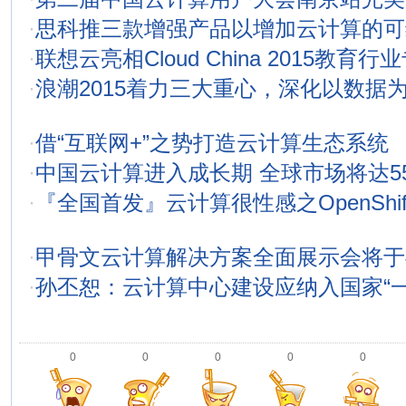
·
思科推三款增强产品以增加云计算的可
·
联想云亮相Cloud China 2015教育
·
浪潮2015着力三大重心，深化以数据
·
借“互联网+”之势打造云计算生态系统
·
中国云计算进入成长期 全球市场将达55
·
『全国首发』云计算很性感之OpenShif
·
甲骨文云计算解决方案全面展示会将于
·
孙丕恕：云计算中心建设应纳入国家“
0
0
0
0
0