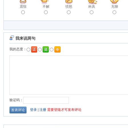
震惊
不解
愤怒
杯具
无聊