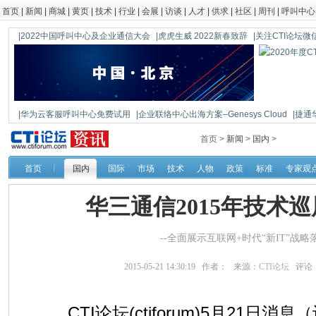
首页
|
新闻
|
商城
|
黄页
|
技术
|
行业
|
会展
|
访谈
|
人才
|
供求
|
社区
|
周刊
|
呼叫中心
|2022中国呼叫中心及企业通信大会
|虎虎生威 2022新春致辞
|关注CTI论坛微信公
|华为云客服呼叫中心免费试用
|企业联络中心出海方案–Genesys Cloud
|捷通
|鼎信通达新一代语音网关DAG1000-4S
首页 >
新闻
>
国内
>
首页
国内
国际
市场
技术
人物
政策
标准
专家观
华三通信2015年技术
--全面展示互联网+时代“新IT”战略
2015-05-21 14:30:19 作者： 来源：
CTI论坛
评论
CTI论坛(ctiforum)5月21日消息