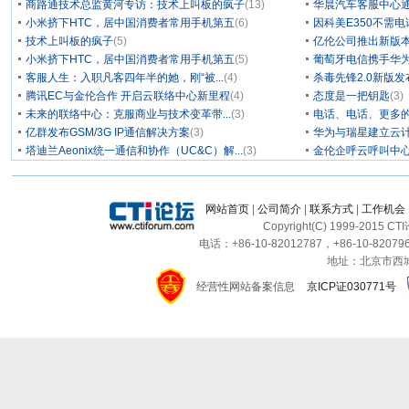
商路通技术总监黄河专访：技术上叫板的疯子
(13)
华晨汽车客服中心通
小米挤下HTC，居中国消费者常用手机第五
(6)
因科美E350不需电
技术上叫板的疯子
(5)
亿伦公司推出新版本
小米挤下HTC，居中国消费者常用手机第五
(5)
葡萄牙电信携手华为
客服人生：入职凡客四年半的她，刚“被...
(4)
杀毒先锋2.0新版
腾讯EC与金伦合作 开启云联络中心新里程
(4)
态度是一把钥匙
(3)
未来的联络中心：克服商业与技术变革带...
(3)
电话、电话、更多
亿群发布GSM/3G IP通信解决方案
(3)
华为与瑞星建立云计
塔迪兰Aeonix统一通信和协作（UC&C）解...
(3)
金伦企呼云呼叫中
网站首页
|
公司简介
|
联系方式
|
工作机会
Copyright(C) 1999-2015 C
电话：+86-10-82012787，+86-10-820796
地址：北京市西城区
经营性网站备案信息
京ICP证030771号