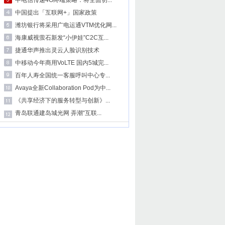
中电信传递4G终端策略：将全面切...
中国提出「互联网+」国家政策
潍坊银行将采用广电运通VTM优化网...
海康威视萤石新发“小伊娃”C2C互...
捷通华声推出灵云人脸识别技术
中移动今年商用VoLTE 国内5城完...
百年人寿全国统一客服呼叫中心专...
Avaya全新Collaboration Pod为中...
《共享经济下的服务转型与创新》...
青岛联通建岛城光网 弄潮“互联...