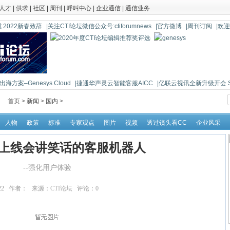
人才
|
供求
|
社区
|
周刊
|
呼叫中心
|
企业通信
|
通信业务
 2022新春致辞
|关注CTI论坛微信公众号:ctiforumnews
|官方微博
|周刊订阅
|欢
海方案–Genesys Cloud
|捷通华声灵云智能客服AICC
|亿联云视讯全新升级开会 So 
首页 >
新闻
>
国内
>
人物
政策
标准
专家观点
图片
视频
透过镜头看CC
企业风采
上线会讲笑话的客服机器人
--强化用户体验
:47:22 作者： 来源：
CTI论坛
评论：
0
点击：
20993