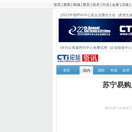
首页
|
新闻
|
商城
|
黄页
|
技术
|
行业
|
会展
|
访谈
|
|2022中国呼叫中心及企业通信大会
|虎虎生威
|华为云客服呼叫中心免费试用
|企业联络中心出
|鼎信通达新一代语音网关DAG1000-4S
首页
国内
国际
市场
技术
苏宁易购
2015-07-14 16