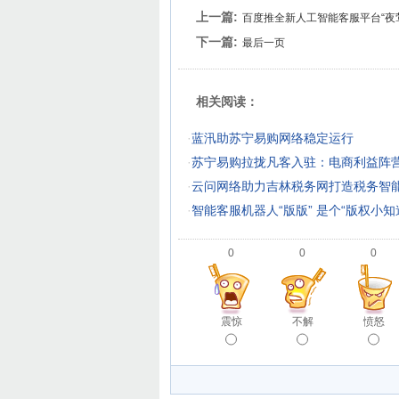
上一篇:
百度推全新人工智能客服平台“夜莺
下一篇:
最后一页
相关阅读：
·
蓝汛助苏宁易购网络稳定运行
·
苏宁易购拉拢凡客入驻：电商利益阵
·
云问网络助力吉林税务网打造税务智
·
智能客服机器人“版版” 是个“版权小知
0
0
0
震惊
不解
愤怒