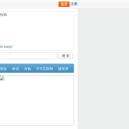
迎投稿
easy!
报告
标讯
并购
IT与互联网
微世界