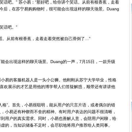
话吧。” 苏小易：“那好吧，给你讲个笑话。从前有根香蕉，走着
” 今后，在苏宁易购购物时，很可能会出现这样的聊天场景。Duang
笑话吧。”
。从前有根香蕉，走着走着突然被自己滑倒了…”
出现这样的聊天场景。Duang的一声，7月15日，一款升级
。
易的客服机器人是一头小公狮。他刚刚从苏宁大学毕业，性格
最喜欢展示的才艺是用他的博学帮人们答疑解惑，顺带还有讲讲他
格”。首先，小易很聪明，能从用户的只言片语，或者偶尔的错
且，小易还有种锲而不舍的精神。有时用户表达的问题不很清晰，
解到用户的真实需求。同时，小易也善解人意，会陪用户闲聊，给
谦虚的，当知识储备不足时，会尽职地将用户推荐给人类同事。