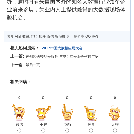
办，届时将有来自国内外的知名大数据行业领军企
业前来参展，为业内人士提供难得的大数据现场体
验机会。
复制网址
收藏
打印
邮件
微信
新浪微博
一键分享
QQ
更多
相关热词搜索：
2017中国大数据应用大会
上一篇:
神州数码转型云服务 与华为在云上合作最广泛
下一篇:
最后一页
相关阅读：
0
0
0
0
0
震惊
不解
愤怒
杯具
无聊