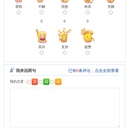
震惊
不解
愤怒
杯具
无聊
0
0
0
高兴
支持
超赞