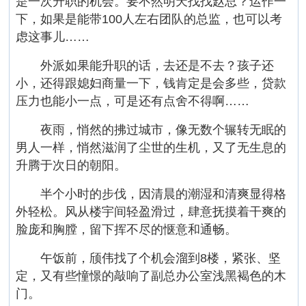
是一次升职的机会。要不然明天找找赵总？运作一
下，如果是能带100人左右团队的总监，也可以考
虑这事儿……
外派如果能升职的话，去还是不去？孩子还
小，还得跟媳妇商量一下，钱肯定是会多些，贷款
压力也能小一点，可是还有点舍不得啊……
夜雨，悄然的拂过城市，像无数个辗转无眠的
男人一样，悄然滋润了尘世的生机，又了无生息的
升腾于次日的朝阳。
半个小时的步伐，因清晨的潮湿和清爽显得格
外轻松。风从楼宇间轻盈滑过，肆意抚摸着干爽的
脸庞和胸膛，留下挥不尽的惬意和通畅。
午饭前，颀伟找了个机会溜到8楼，紧张、坚
定，又有些憧憬的敲响了副总办公室浅黑褐色的木
门。