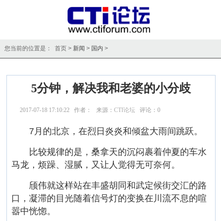
您当前的位置是： 首页 >
新闻
>
国内
>
5分钟，解决我和老婆的小分歧
2017-07-18 17:10:22 作者： 来源：
CTI论坛
评论：
0
点击：
19982
7月的北京，在烈日炎炎和倾盆大雨间跳跃。
比较规律的是，桑拿天的沉闷裹着仲夏的车水
马龙，烦躁、湿腻，又让人觉得无可奈何。
颀伟就这样站在丰盛胡同和武定候街交汇的路
口，凝滞的目光随着信号灯的变换在川流不息的喧
嚣中恍惚。