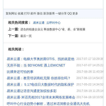
复制网址
收藏
打印
邮件
微信
新浪微博
一键分享
QQ
更多
相关热词搜索：
易米云通
云呼叫中心
上一篇:
进击的锐捷企业云 释放数据中心“省、易、全”新能量
下一篇:
最后一页
相关阅读：
·
易米云通：电梯大亨奥的斯OTIS、找的就是他
2017-07-17 10:29:36
·
无所不能：当 BD’HOME 遇上EMICNET
2017-07-07 14:25:22
·
比裸奔还可怕的事
2017-06-26 11:43:34
·
易米云通：教育培训商机无限 你抓得住吗？
2017-06-13 14:54:37
·
易米云通： 5.17电信日大数据时代的隐私保护
2017-05-22 14:34:52
·
易米云通让语音沟通更加缤纷多彩
2017-04-19 11:25:14
·
易米云通·米话亮相2017全球未来网络发展峰会
2017-04-18 10:10:58
·
呼叫中心行业趋势小解析，透过米话洞察企业通讯大先机