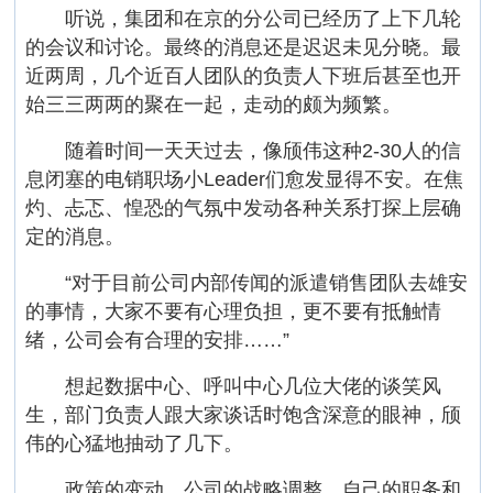
听说，集团和在京的分公司已经历了上下几轮
的会议和讨论。最终的消息还是迟迟未见分晓。最
近两周，几个近百人团队的负责人下班后甚至也开
始三三两两的聚在一起，走动的颇为频繁。
随着时间一天天过去，像颀伟这种2-30人的信
息闭塞的电销职场小Leader们愈发显得不安。在焦
灼、忐忑、惶恐的气氛中发动各种关系打探上层确
定的消息。
“对于目前公司内部传闻的派遣销售团队去雄安
的事情，大家不要有心理负担，更不要有抵触情
绪，公司会有合理的安排……”
想起数据中心、呼叫中心几位大佬的谈笑风
生，部门负责人跟大家谈话时饱含深意的眼神，颀
伟的心猛地抽动了几下。
政策的变动，公司的战略调整，自己的职务和