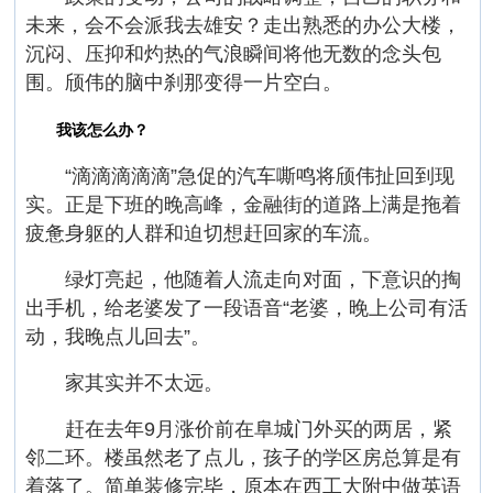
未来，会不会派我去雄安？走出熟悉的办公大楼，
沉闷、压抑和灼热的气浪瞬间将他无数的念头包
围。颀伟的脑中刹那变得一片空白。
我该怎么办？
“滴滴滴滴滴”急促的汽车嘶鸣将颀伟扯回到现
实。正是下班的晚高峰，金融街的道路上满是拖着
疲惫身躯的人群和迫切想赶回家的车流。
绿灯亮起，他随着人流走向对面，下意识的掏
出手机，给老婆发了一段语音“老婆，晚上公司有活
动，我晚点儿回去”。
家其实并不太远。
赶在去年9月涨价前在阜城门外买的两居，紧
邻二环。楼虽然老了点儿，孩子的学区房总算是有
着落了。简单装修完毕，原本在西工大附中做英语