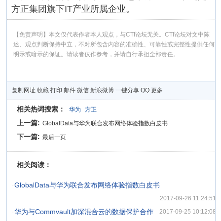
方正集团旗下IT产业所属企业。
【免责声明】本文仅代表作者本人观点，与CTI论坛无关。CTI论坛对文中陈
述、观点判断保持中立，不对所包含内容的准确性、可靠性或完整性提供任何
明示或暗示的保证。请读者仅作参考，并请自行承担全部责任。
复制网址
收藏
打印
邮件
微信
新浪微博
一键分享
QQ
更多
相关热词搜索：
华为
方正
上一篇:
GlobalData与华为联合发布网络体验指数白皮书
下一篇:
最后一页
相关阅读：
·
GlobalData与华为联合发布网络体验指数白皮书
2017-09-26 11:24:51
·
华为与Commvault加深混合云的数据保护合作
2017-09-25 10:12:08