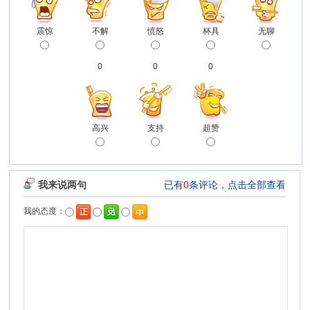
震惊
不解
愤怒
杯具
无聊
0
0
0
高兴
支持
超赞