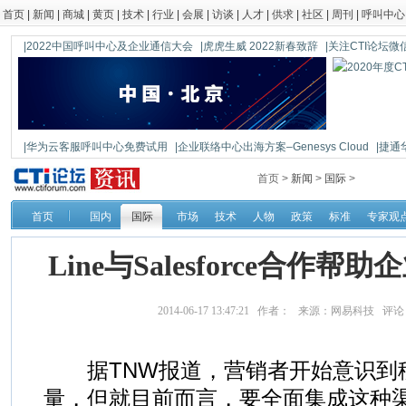
首页
|
新闻
|
商城
|
黄页
|
技术
|
行业
|
会展
|
访谈
|
人才
|
供求
|
社区
|
周刊
|
呼叫中心
|2022中国呼叫中心及企业通信大会
|虎虎生威 2022新春致辞
|关注CTI论坛微信公
|华为云客服呼叫中心免费试用
|企业联络中心出海方案–Genesys Cloud
|捷通
|鼎信通达新一代语音网关DAG1000-4S
首页 >
新闻
>
国际
>
首页
国内
国际
市场
技术
人物
政策
标准
专家观
Line与Salesforce合作
2014-06-17 13:47:21 作者： 来源：网易科技 评
据TNW报道，营销者开始意识到
量，但就目前而言，要全面集成这种