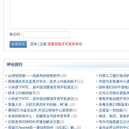
评论排行
uc营销管家——高效率的销售软件
(28)
代替人工拨打电话的
商路通技术总监黄河专访：技术上叫板的疯子
(13)
华晨汽车客服中心通
小米挤下HTC，居中国消费者常用手机第五
(6)
因科美E350不需电
技术上叫板的疯子
(5)
亿伦公司推出新版本
小米挤下HTC，居中国消费者常用手机第五
(5)
葡萄牙电信携手华为
客服人生：入职凡客四年半的她，刚“被...
(4)
杀毒先锋2.0新版
腾讯EC与金伦合作 开启云联络中心新里程
(4)
态度是一把钥匙
(3)
未来的联络中心：克服商业与技术变革带...
(3)
电话、电话、更多
亿群发布GSM/3G IP通信解决方案
(3)
华为与瑞星建立云计
塔迪兰Aeonix统一通信和协作（UC&C）解...
(3)
金伦企呼云呼叫中