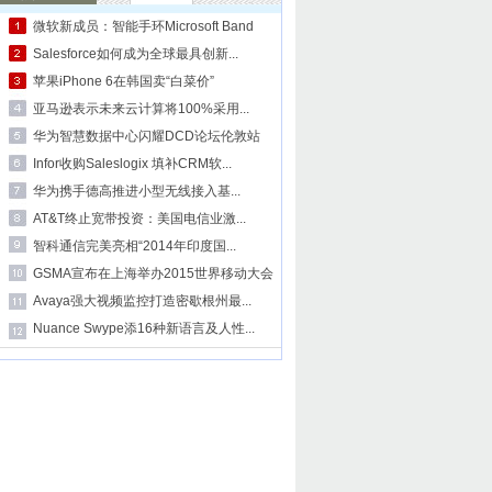
微软新成员：智能手环Microsoft Band
Salesforce如何成为全球最具创新...
苹果iPhone 6在韩国卖“白菜价”
亚马逊表示未来云计算将100%采用...
华为智慧数据中心闪耀DCD论坛伦敦站
Infor收购Saleslogix 填补CRM软...
华为携手德高推进小型无线接入基...
AT&T终止宽带投资：美国电信业激...
智科通信完美亮相“2014年印度国...
GSMA宣布在上海举办2015世界移动大会
Avaya强大视频监控打造密歇根州最...
Nuance Swype添16种新语言及人性...