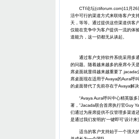
CTI论坛(ctiforum.com)
活中可行的渠道方式来联络客户支
天，等等。通过提供这些渠道供客
仅能在竞争中为客户提供一流的体
道能力，这一切都无从谈起。
通过客户支持软件系统采用多通道
的问题。随着越来越多的座席今天
席桌面就显得越来越重要了.jacad
席桌面现在适用于Avaya的Aur
的桌面替代了先前存在于Avaya
“Avaya Aura呼叫中心精英
署，”Jacada联合首席执行官Guy 
们通过为座席提供不仅管理多渠道还管
是通过我们发明的'一键即可'设计来
适当的客户支持始于一个强大的团队
并成长为一个团队。