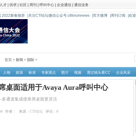
人才
|
供求
|
社区
|
周刊
|
呼叫中心
|
企业通信
|
通信业务
 2022新春致辞
|关注CTI论坛微信公众号:ctiforumnews
|官方微博
|周刊订阅
|欢
首页 >
新闻
>
国际
>
人物
政策
标准
专家观点
图片
视频
透过镜头看CC
企业风采
座席桌面适用于Avaya Aura呼叫中心
--多通道集成使座席桌面更灵活
:52:34 作者： 来源：
CTI论坛
评论：
0
点击：
19709