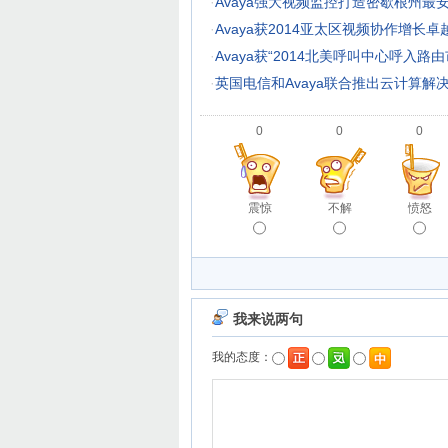
·
Avaya强大视频监控打造密歇根州最
·
Avaya获2014亚太区视频协作增长
·
Avaya获“2014北美呼叫中心呼入路
·
英国电信和Avaya联合推出云计算解
0
0
0
震惊
不解
愤怒