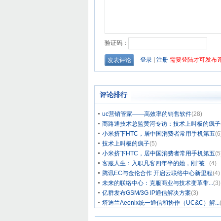
评论排行
uc营销管家——高效率的销售软件
(28)
商路通技术总监黄河专访：技术上叫板的疯子
小米挤下HTC，居中国消费者常用手机第五
(6
技术上叫板的疯子
(5)
小米挤下HTC，居中国消费者常用手机第五
(5
客服人生：入职凡客四年半的她，刚“被...
(4)
腾讯EC与金伦合作 开启云联络中心新里程
(4)
未来的联络中心：克服商业与技术变革带...
(3)
亿群发布GSM/3G IP通信解决方案
(3)
塔迪兰Aeonix统一通信和协作（UC&C）解...