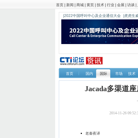
首页
|
新闻
|
商城
|
黄页
|
技术
|
行业
|
会展
|
访谈
|
|2022中国呼叫中心及企业通信大会
|虎虎生威
首页
国内
国际
市场
技术
Jacada多渠道
2014-11-26 09
老秦夜译