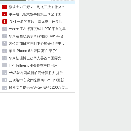
微软大力开源NET到底开放了什么？
中兴通讯智慧型手机第三季全球出...
.NET开源的背后：是无奈，还是顺...
Aspect正在招募其WebRTC平台的早...
华为在西欧展示革命性的CaaS平台
方位参加日本呼叫中心展会取得丰...
苹果iPhone 6在韩国卖“白菜价”
华为杨强博士获华人界首个国际先...
HP Hellion云服务将在中国可用
AWS发布两款新的云计算服务 提升...
云联络中心软件提供商LiveOps更新...
移动安全提供商V-Key获得1200万美...