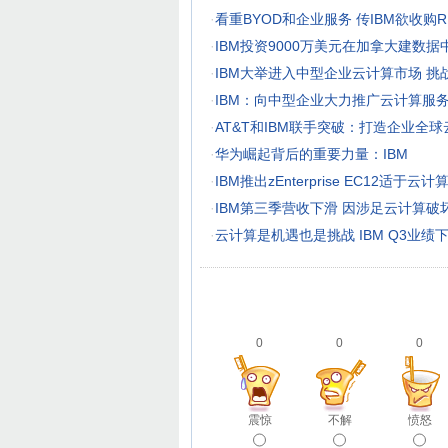
·
看重BYOD和企业服务 传IBM欲收购R
·
IBM投资9000万美元在加拿大建数据
·
IBM大举进入中型企业云计算市场 挑
·
IBM：向中型企业大力推广云计算服
·
AT&T和IBM联手突破：打造企业全球
·
华为崛起背后的重要力量：IBM
·
IBM推出zEnterprise EC12适
·
IBM第三季营收下滑 因涉足云计算破
·
云计算是机遇也是挑战 IBM Q3业绩
0
0
0
震惊
不解
愤怒