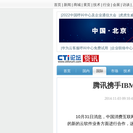
首页
|
新闻
|
商城
|
黄页
|
技术
|
行业
|
会展
|
访谈
|
|2022中国呼叫中心及企业通信大会
|虎虎生威
|华为云客服呼叫中心免费试用
|企业联络中心出
|鼎信通达新一代语音网关DAG1000-4S
首页
国内
国际
市场
技术
腾讯携手I
2014-11-03 0
10月31日消息，中国消费互联网
的新的云软件业务方面进行合作，