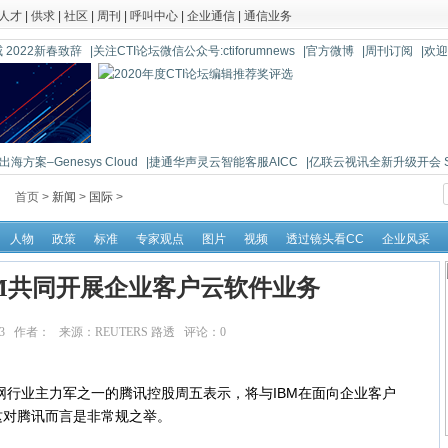
人才
|
供求
|
社区
|
周刊
|
呼叫中心
|
企业通信
|
通信业务
 2022新春致辞
|关注CTI论坛微信公众号:ctiforumnews
|官方微博
|周刊订阅
|欢
海方案–Genesys Cloud
|捷通华声灵云智能客服AICC
|亿联云视讯全新升级开会 So 
首页 >
新闻
>
国际
>
人物
政策
标准
专家观点
图片
视频
透过镜头看CC
企业风采
BM共同开展企业客户云软件业务
9:10:43 作者： 来源：REUTERS 路透 评论：
0
点击：
行业主力军之一的腾讯控股周五表示，将与IBM在面向企业客户
这对腾讯而言是非常规之举。