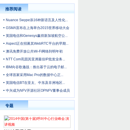
推荐阅读
Nuance Swype添16种新语言及人性化...
GSMA宣布在上海举办2015世界移动大会
英国电信和Genesys赢得新加坡航空公...
Aspect正在招募其WebRTC平台的早期...
澳讯免费开放公共Wi-Fi网络到明年初
NTT Com巩固其亚洲最佳IP批发业务...
IBM向谷歌邀战：推出基于云的电子邮...
全球首家采用Mac Pro的数据中心正...
英国电信BT在亚太、中东及非洲地区...
中兴成为NFV开源社区OPNFV董事会成员
专题