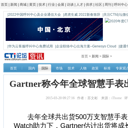
首页
|
新闻
|
商城
|
黄页
|
技术
|
行业
|
会展
|
访谈
|
人才
|
供求
|
社区
|
周刊
|
呼叫中心
|2022中国呼叫中心及企业通信大会
|虎虎生威 2022新春致辞
|关注CTI论坛微信公
|华为云客服呼叫中心免费试用
|企业联络中心出海方案–Genesys Cloud
|捷通
|鼎信通达新一代语音网关DAG1000-4S
首页 >
新闻
>
国际
>
首页
国内
国际
市场
技术
人物
政策
标准
专家观
Gartner称今年全球智慧手表
2015-03-20 09:27:16 作者：苏文彬 来源：
iThome
评
去年全球共出货500万支智慧手表，
Watch助力下，Gartner估计出货将成