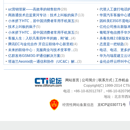
uc营销管家——高效率的销售软件
(28)
代替人工拨打电话的
商路通技术总监黄河专访：技术上叫板的疯子
(13)
华晨汽车客服中心通
小米挤下HTC，居中国消费者常用手机第五
(6)
因科美E350不需电
技术上叫板的疯子
(5)
亿伦公司推出新版本
小米挤下HTC，居中国消费者常用手机第五
(5)
葡萄牙电信携手华为
客服人生：入职凡客四年半的她，刚“被...
(4)
杀毒先锋2.0新版
腾讯EC与金伦合作 开启云联络中心新里程
(4)
态度是一把钥匙
(3)
未来的联络中心：克服商业与技术变革带...
(3)
电话、电话、更多
亿群发布GSM/3G IP通信解决方案
(3)
华为与瑞星建立云计
塔迪兰Aeonix统一通信和协作（UC&C）解...
(3)
金伦企呼云呼叫中
网站首页
|
公司简介
|
联系方式
|
工作机会
Copyright(C) 1999-2014 C
电话：+86-10-82012787，+86-10-820796
地址：北京市西城区
经营性网站备案信息
京ICP证030771号