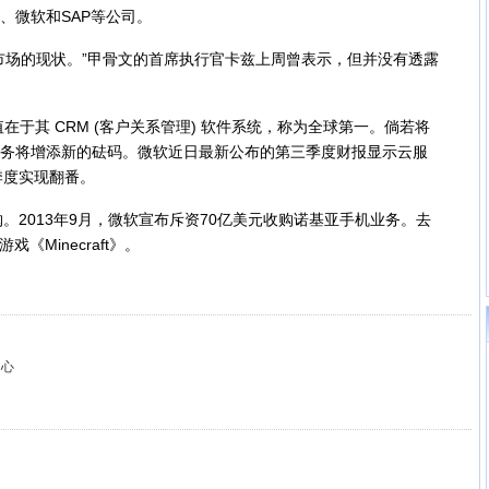
骨文、微软和SAP等公司。
软件市场的现状。”甲骨文的首席执行官卡兹上周曾表示，但并没有透露
价值在于其 CRM (客户关系管理) 软件系统，称为全球第一。倘若将
云计算业务将增添新的砝码。微软近日最新公布的第三季度财报显示云服
季度实现翻番。
013年9月，微软宣布斥资70亿美元收购诺基亚手机业务。去
《Minecraft》。
中心