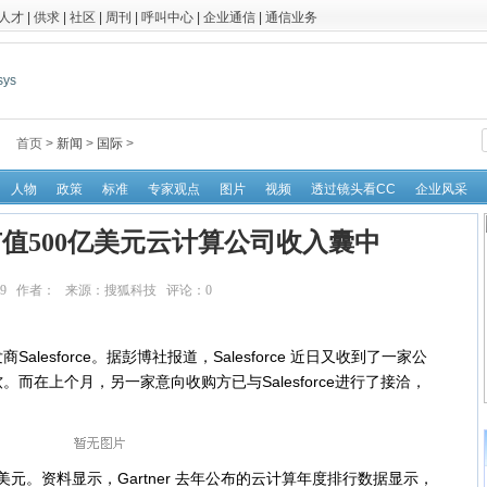
人才
|
供求
|
社区
|
周刊
|
呼叫中心
|
企业通信
|
通信业务
首页 >
新闻
>
国际
>
人物
政策
标准
专家观点
图片
视频
透过镜头看CC
企业风采
值500亿美元云计算公司收入囊中
14:06:39 作者： 来源：搜狐科技 评论：
0
点击：
12635
sforce。据彭博社报道，Salesforce 近日又收到了一家公
而在上个月，另一家意向收购方已与Salesforce进行了接洽，
5亿美元。资料显示，Gartner 去年公布的云计算年度排行数据显示，