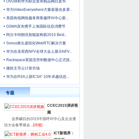
OVUM和华为联合发布精品网白皮书
华为VideoEverywhere方案获最佳多屏...
美国有线网络服务商客服呼叫中心新...
GSMA宣布携手上海国际信息消费节
阿尔卡特朗讯智能架构获2015 Best...
Sonus推出虚拟化WebRTC解决方案
华为在圣荷西NFV全球大会上展示NFV...
Rackspace英国克劳利数据中心正式投...
微软主导云计算市场
华为在RSA上获ICSA“ 10年卓越信息...
专题
CCEC2015演讲视
频
业界瞩目的2015中国呼叫中心及企业通
信大会春季展会...
[详细]
ICT新视界：