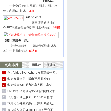
拥抱工...
一个全联接的世界正在到来。到2025
年，利用ICT技术...
[详细]
2015CeBIT
德国汉诺威举行的
CeBIT展览会是全球数码行业领先的...
[详细]
《云计算服务—运...
《云计算服务——运营管理与技术架
构》一书是由创想...
[详细]
点击排行
周排行
月排行
华为VideoEverywhere方案获最佳多...
华为参展全美广播电视展 推全球...
华为敏捷WiFi助力埃塞人民共享优...
OVUM和华为联合发布精品网白皮书
华为在RSA上获ICSA“ 10年卓越信...
苹果拟在丹麦和爱尔兰建世界最大...
虚拟现实公司Magic Leap：野心不...