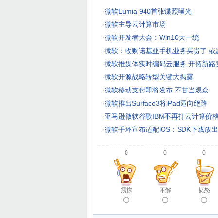
·
微软Lumia 940首张谍照曝光
·
微软主导云计算市场
·
微软开发者大会：Win10大一统
·
微软：收购诺基亚手机业务买贵了 或
·
微软推媒体实时编码云服务 开拓新路
·
微软开源战略转型关键大揭露
·
微软移动支付即将发布 不甘当观众
·
微软推出Surface3将iPad逼向绝路
·
亚马逊微软谷歌IBM不再打云计算价
·
微软手环宣布适配iOS：SDK下载放出
0
0
0
震惊
不解
愤怒