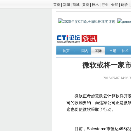
首页
|
新闻
|
商城
|
黄页
|
技术
|
行业
|
会展
|
访谈
|
首页
国内
国际
市场
技术
微软或将一家市
2015-05-07 
微软正考虑竞购云计算软件开发商Sale
司的收购要约，而这家公司正是微软。
这也促使微软采取了行动。
目前，Salesforce市值达49