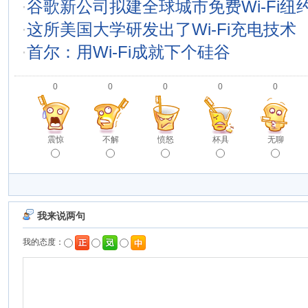
·
谷歌新公司拟建全球城市免费Wi-Fi纽
·
这所美国大学研发出了Wi-Fi充电技术
·
首尔：用Wi-Fi成就下个硅谷
0
0
0
0
0
震惊
不解
愤怒
杯具
无聊