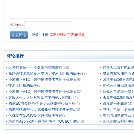
评论排行
uc营销管家——高效率的销售软件
(28)
代替人工拨打电话的
商路通技术总监黄河专访：技术上叫板的疯子
(13)
华晨汽车客服中心通
小米挤下HTC，居中国消费者常用手机第五
(6)
因科美E350不需电
技术上叫板的疯子
(5)
亿伦公司推出新版本
小米挤下HTC，居中国消费者常用手机第五
(5)
葡萄牙电信携手华为
客服人生：入职凡客四年半的她，刚“被...
(4)
杀毒先锋2.0新版
腾讯EC与金伦合作 开启云联络中心新里程
(4)
态度是一把钥匙
(3)
未来的联络中心：克服商业与技术变革带...
(3)
电话、电话、更多
亿群发布GSM/3G IP通信解决方案
(3)
华为与瑞星建立云计
塔迪兰Aeonix统一通信和协作（UC&C）解...
(3)
金伦企呼云呼叫中