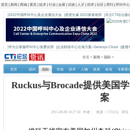
首页
|
新闻
|
商城
|
黄页
|
技术
|
行业
|
会展
|
访谈
|
人才
|
供求
|
社区
|
周刊
|
呼叫中心
|2022中国呼叫中心及企业通信大会
|虎虎生威 2022新春致辞
|关注CTI论坛微信公
|华为云客服呼叫中心免费试用
|企业联络中心出海方案–Genesys Cloud
|捷通
|鼎信通达新一代语音网关DAG1000-4S
首页 >
新闻
>
国际
>
首页
国内
国际
市场
技术
人物
政策
标准
专家观
Ruckus与Brocade提供美国学区
案
2015-09-06 10:27:50 作者： 来源：
CTI论坛
评论