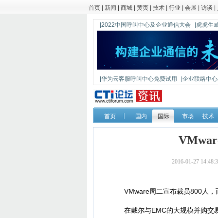
首页
|
新闻
|
商城
|
黄页
|
技术
|
行业
|
会展
|
访谈
|
|2022中国呼叫中心及企业通信大会
|虎虎生威
|华为云客服呼叫中心免费试用
|企业联络中心出
|鼎信通达新一代语音网关DAG1000-4S
首页
国内
国际
市场
技术
VMwa
2016-01-27 14
VMware周二宣布裁员800人，
在戴尔与EMC的大规模并购交易进