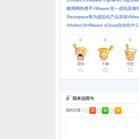
·
Emulex为VMware vSphere5.5提
·
瞻博网络携手VMware 统一虚拟及
·
Rackspace将为虚拟化产品添加VMw
·
Infoblox为VMware vCloud自动化
0
0
0
震惊
不解
愤怒