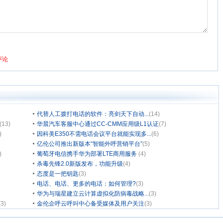
代替人工拨打电话的软件：亮剑天下自动...
(14)
(13)
华晨汽车客服中心通过CC-CMM应用级L1认证
(7)
)
因科美E350不需电话会议平台就能实现多...
(6)
亿伦公司推出新版本“智能外呼营销平台”
(5)
)
葡萄牙电信携手华为部署LTE商用服务
(4)
杀毒先锋2.0新版发布，功能升级
(4)
态度是一把钥匙
(3)
电话、电话、更多的电话：如何管理?
(3)
华为与瑞星建立云计算虚拟化防病毒战略...
(3)
(3)
金伦企呼云呼叫中心备受媒体及用户关注
(3)