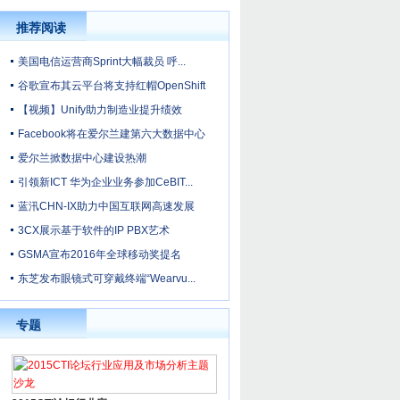
推荐阅读
美国电信运营商Sprint大幅裁员 呼...
谷歌宣布其云平台将支持红帽OpenShift
【视频】Unify助力制造业提升绩效
Facebook将在爱尔兰建第六大数据中心
爱尔兰掀数据中心建设热潮
引领新ICT 华为企业业务参加CeBIT...
蓝汛CHN-IX助力中国互联网高速发展
3CX展示基于软件的IP PBX艺术
GSMA宣布2016年全球移动奖提名
东芝发布眼镜式可穿戴终端“Wearvu...
专题