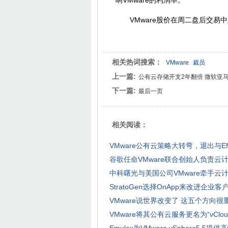
响VMware的利润率。
VMware股价在周二盘后交易中上
相关热词搜索：
VMware
裁员
上一篇:
公有云存储开支2年翻倍 微软亚
下一篇:
最后一页
相关阅读：
·
VMware公有云策略大转弯，退出与E
·
谷歌任命VMware联合创始人负责云
·
中科曙光与美国公司VMware牵手云
·
StratoGen选择OnApp来改进企业客
·
VMware说世界改变了 这五个方向很
·
VMware将其公有云服务更名为“vCloud 