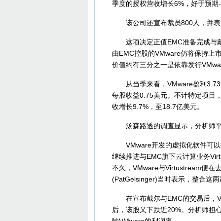
季度的授权营收增长6%，好于预期—
该公司还宣布裁员800人，并表示将
这项决定正值EMC准备完成与戴
由EMC控股的VMware仍将保持
价值约有三分之一是依靠发行VMwar
从当季来看，VMware盈利3.73
每股收益0.75美元。不计特定项目
收增长9.7%，至18.7亿美元。
汤森路透的调查显示，分析师平均预
VMware开发的虚拟化软件可以
继续推进与EMC旗下云计算业务Vir
不久，VMware与Virtustrea
(PatGelsinger)当时表示
在宣布戴尔与EMC的交易后，VMwa
后，该股又下跌近20%。分析师担