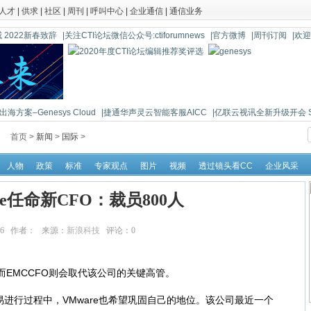
人才
|
供求
|
社区
|
周刊
|
呼叫中心
|
企业通信
|
通信业务
 2022新春致辞
|关注CTI论坛微信公众号:ctiforumnews
|官方微博
|周刊订阅
|欢
海方案–Genesys Cloud
|捷通华声灵云智能客服AICC
|亿联云视讯全新升级开会 So 
首页 >
新闻
>
国际
>
人物
政策
标准
专家观点
图片
视频
透过镜头看CC
企业风采
re任命新CFO：裁员800人
:48:36 作者： 来源：
新浪科技
评论：
0
点击：
12953
而EMCCFO则会取代该公司的关键高管。
行过程中，VMware也希望巩固自己的地位。该公司最近一个