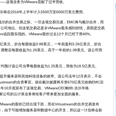
—这项业务为VMware贡献了过半营收。
在2016年上半年计入5500万至6500万美元费用。
尔的合并交易之际。一旦这项交易完成，EMC将与戴尔合并，而
上市公司地位。但这笔交易还是令VMware股东感到担忧，原因是交易
e追踪股实现的。VMware股价过去12个月已经下滑40%。
亿美元，折合每股收益0.88美元，一年前盈利3.26亿美元，折合
，调整后每股收益为1.26美元，高于一年前的1.08美元。该公司营
计该公司当季每股收益为1.25美元，营收为18.5亿美元。
提升服务器和其他科技设备的效率。该公司去年12月表示，不会
tustream的合资事宜。就在戴尔披露将斥资670亿美元收购EMC后
m便在去年10月底宣布了这项交易。VMwareCEO帕特·吉尔辛格
，整合这两家公司的云计算业务将给客户带来更加全面的服务。
re的股价已经出现下跌，而在Virtustream的合并交易发布
心，由于可能增加服务器和数据中心的开支，所以这一计划将会影