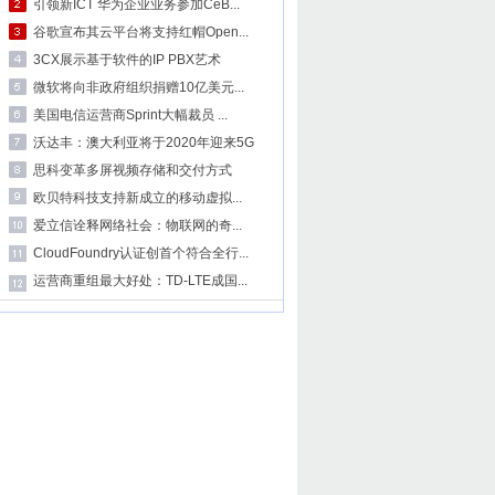
引领新ICT 华为企业业务参加CeB...
谷歌宣布其云平台将支持红帽Open...
3CX展示基于软件的IP PBX艺术
微软将向非政府组织捐赠10亿美元...
美国电信运营商Sprint大幅裁员 ...
沃达丰：澳大利亚将于2020年迎来5G
思科变革多屏视频存储和交付方式
欧贝特科技支持新成立的移动虚拟...
爱立信诠释网络社会：物联网的奇...
CloudFoundry认证创首个符合全行...
运营商重组最大好处：TD-LTE成国...