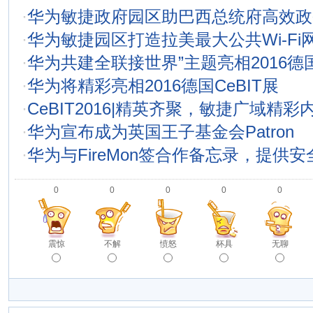
·
华为敏捷政府园区助巴西总统府高效政
·
华为敏捷园区打造拉美最大公共Wi-Fi
·
华为共建全联接世界”主题亮相2016德国
·
华为将精彩亮相2016德国CeBIT展
·
CeBIT2016|精英齐聚，敏捷广域精
·
华为宣布成为英国王子基金会Patron
·
华为与FireMon签合作备忘录，提供
0
0
0
0
0
震惊
不解
愤怒
杯具
无聊