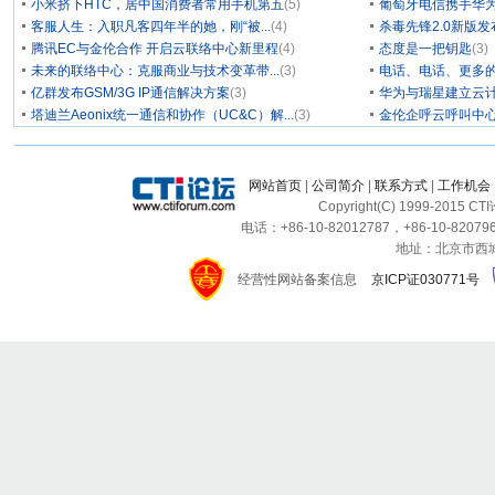
小米挤下HTC，居中国消费者常用手机第五
(5)
葡萄牙电信携手华为
客服人生：入职凡客四年半的她，刚“被...
(4)
杀毒先锋2.0新版
腾讯EC与金伦合作 开启云联络中心新里程
(4)
态度是一把钥匙
(3)
未来的联络中心：克服商业与技术变革带...
(3)
电话、电话、更多
亿群发布GSM/3G IP通信解决方案
(3)
华为与瑞星建立云计
塔迪兰Aeonix统一通信和协作（UC&C）解...
(3)
金伦企呼云呼叫中
网站首页
|
公司简介
|
联系方式
|
工作机会
Copyright(C) 1999-2015 C
电话：+86-10-82012787，+86-10-820796
地址：北京市西城区
经营性网站备案信息
京ICP证030771号