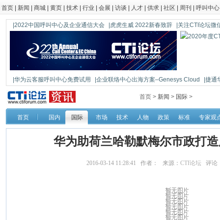
首页
|
新闻
|
商城
|
黄页
|
技术
|
行业
|
会展
|
访谈
|
人才
|
供求
|
社区
|
周刊
|
呼叫中心
|2022中国呼叫中心及企业通信大会
|虎虎生威 2022新春致辞
|关注CTI论坛微信公
|华为云客服呼叫中心免费试用
|企业联络中心出海方案–Genesys Cloud
|捷通
|鼎信通达新一代语音网关DAG1000-4S
首页 >
新闻
>
国际
>
首页
国内
国际
市场
技术
人物
政策
标准
专家观
华为助荷兰哈勒默梅尔市政打造
2016-03-14 11:28:41 作者： 来源：
CTI论坛
评论