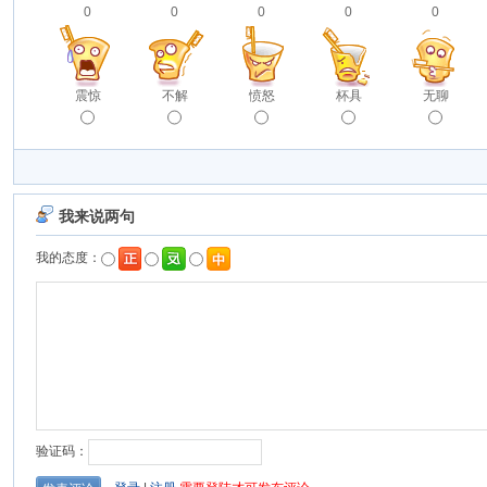
0
0
0
0
0
震惊
不解
愤怒
杯具
无聊