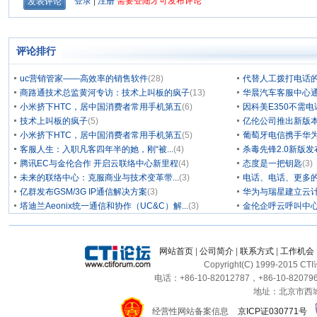
评论排行
uc营销管家——高效率的销售软件
(28)
代替人工拨打电话的
商路通技术总监黄河专访：技术上叫板的疯子
(13)
华晨汽车客服中心通
小米挤下HTC，居中国消费者常用手机第五
(6)
因科美E350不需电
技术上叫板的疯子
(5)
亿伦公司推出新版本
小米挤下HTC，居中国消费者常用手机第五
(5)
葡萄牙电信携手华为
客服人生：入职凡客四年半的她，刚“被...
(4)
杀毒先锋2.0新版
腾讯EC与金伦合作 开启云联络中心新里程
(4)
态度是一把钥匙
(3)
未来的联络中心：克服商业与技术变革带...
(3)
电话、电话、更多
亿群发布GSM/3G IP通信解决方案
(3)
华为与瑞星建立云计
塔迪兰Aeonix统一通信和协作（UC&C）解...
(3)
金伦企呼云呼叫中
网站首页
|
公司简介
|
联系方式
|
工作机会
Copyright(C) 1999-2015 C
电话：+86-10-82012787，+86-10-820796
地址：北京市西城区
经营性网站备案信息
京ICP证030771号