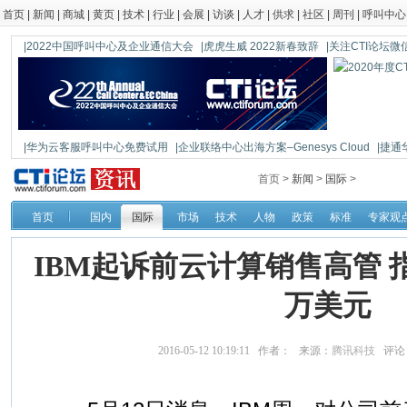
首页
|
新闻
|
商城
|
黄页
|
技术
|
行业
|
会展
|
访谈
|
人才
|
供求
|
社区
|
周刊
|
呼叫中心
|2022中国呼叫中心及企业通信大会
|虎虎生威 2022新春致辞
|关注CTI论坛微信公
|华为云客服呼叫中心免费试用
|企业联络中心出海方案–Genesys Cloud
|捷通
|鼎信通达新一代语音网关DAG1000-4S
首页 >
新闻
>
国际
>
首页
国内
国际
市场
技术
人物
政策
标准
专家观
IBM起诉前云计算销售高管 
万美元
2016-05-12 10:19:11 作者： 来源：
腾讯科技
评论