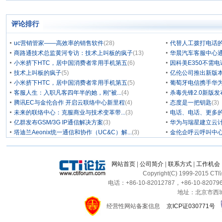
评论排行
uc营销管家——高效率的销售软件
(28)
代替人工拨打电话的
商路通技术总监黄河专访：技术上叫板的疯子
(13)
华晨汽车客服中心通
小米挤下HTC，居中国消费者常用手机第五
(6)
因科美E350不需电
技术上叫板的疯子
(5)
亿伦公司推出新版本
小米挤下HTC，居中国消费者常用手机第五
(5)
葡萄牙电信携手华为
客服人生：入职凡客四年半的她，刚“被...
(4)
杀毒先锋2.0新版
腾讯EC与金伦合作 开启云联络中心新里程
(4)
态度是一把钥匙
(3)
未来的联络中心：克服商业与技术变革带...
(3)
电话、电话、更多
亿群发布GSM/3G IP通信解决方案
(3)
华为与瑞星建立云计
塔迪兰Aeonix统一通信和协作（UC&C）解...
(3)
金伦企呼云呼叫中
网站首页
|
公司简介
|
联系方式
|
工作机会
Copyright(C) 1999-2015 C
电话：+86-10-82012787，+86-10-820796
地址：北京市西城区
经营性网站备案信息
京ICP证030771号