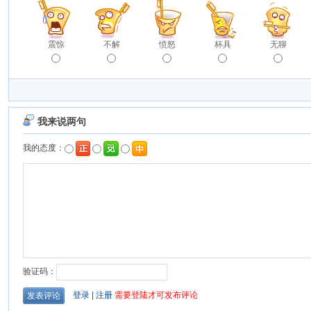
震惊
不解
愤怒
杯具
无聊