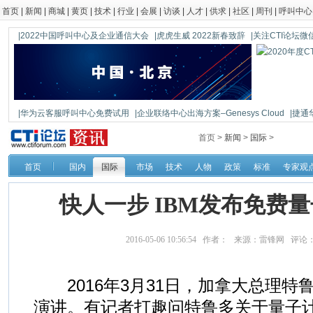
首页
|
新闻
|
商城
|
黄页
|
技术
|
行业
|
会展
|
访谈
|
人才
|
供求
|
社区
|
周刊
|
呼叫中心
|2022中国呼叫中心及企业通信大会
|虎虎生威 2022新春致辞
|关注CTI论坛微信公
|华为云客服呼叫中心免费试用
|企业联络中心出海方案–Genesys Cloud
|捷通
|鼎信通达新一代语音网关DAG1000-4S
首页 >
新闻
>
国际
>
首页
国内
国际
市场
技术
人物
政策
标准
专家观
快人一步 IBM发布免费
2016-05-06 10:56:54 作者： 来源：雷锋网 评论
2016年3月31日，加拿大总理特
演讲。有记者打趣问特鲁多关于量子