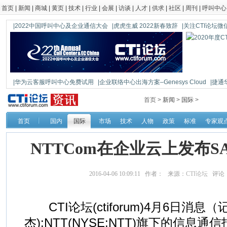
首页
|
新闻
|
商城
|
黄页
|
技术
|
行业
|
会展
|
访谈
|
人才
|
供求
|
社区
|
周刊
|
呼叫中心
|2022中国呼叫中心及企业通信大会
|虎虎生威 2022新春致辞
|关注CTI论坛微信公
|华为云客服呼叫中心免费试用
|企业联络中心出海方案–Genesys Cloud
|捷通
|鼎信通达新一代语音网关DAG1000-4S
首页 >
新闻
>
国际
>
首页
国内
国际
市场
技术
人物
政策
标准
专家观
NTTCom在企业云上发布SAP
2016-04-06 10:09:11 作者： 来源：
CTI论坛
评论
CTI论坛(ctiforum)4月6日消息
杰):NTT(NYSE:NTT)旗下的信息通