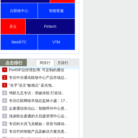
云联络中心
智能客服
灵云
Fintech
WebRTC
VTM
点击排行
周排行
月排行
PortSIP总经理彭博: 可定制的通信
专访中兴通讯联络中心产品市场总...
“在乎”业主“敏感点” 蓝光地...
鸿联九五专访：突破传统 打造综...
专访亿联网络市场总监林小盛：17...
众麦通信张治山：智能呼叫中心质...
浅谈联合麦通的大后援管理中心运...
专访科大讯飞吴晓如：语音与移动...
专访竹间智能产品及解决方案负责...