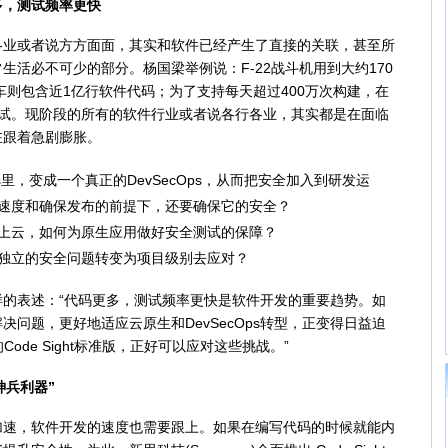
，测试频率更快
或者说方方面面，其实和软件已经产生了直接的关联，甚至所
生活必不可少的部分。杨国梁举例说：F-22战斗机用到大约170
车则包含近1亿行软件代码；为了支持每天超过400万次构建，在
测试。现阶段的所有的软件行业或者说各行各业，其实都是在面临
在跟着急剧膨胀。
vOps里，变成一个真正的DevSecOps，从而把安全加入到研发运
速度和确保发布的前提下，还要确保它的安全？
上云，如何为原生应用做好安全测试的保障？
独立的安全问题转变为项目级别去应对？
表述：“代码更多，测试频率更快是软件开发的重要趋势。如
问题，更好地适应云原生和DevSecOps转型，正变得日益迫
的Code Sight标准版，正好可以应对这些挑战。”
神兵利器”
，软件开发的速度也需要跟上。如果在编写代码的时候就能内