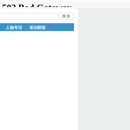
|
|
|
人物专访
采访联络