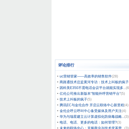
评论排行
uc营销管家——高效率的销售软件
(28)
商路通技术总监黄河专访：技术上叫板的疯子
因科美E350不需电话会议平台就能实现多...
(6
亿伦公司推出新版本“智能外呼营销平台”
(5)
技术上叫板的疯子
(5)
腾讯EC与金伦合作 开启云联络中心新里程
(4)
金伦企呼云呼叫中心备受媒体及用户关注
(4)
华为与瑞星建立云计算虚拟化防病毒战略...
(3)
电话、电话、更多的电话：如何管理?
(3)
未来的联络中心：克服商业与技术变革带...
(3)