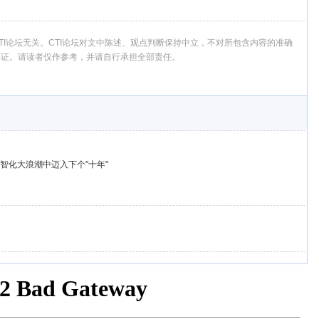
I论坛无关。CTI论坛对文中陈述、观点判断保持中立，不对所包含内容的准确
保证。请读者仅作参考，并请自行承担全部责任。
智化大浪潮中迈入下个"十年"