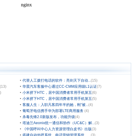
代替人工拨打电话的软件：亮剑天下自动...
(15)
(13)
华晨汽车客服中心通过CC-CMM应用级L1认证
(7)
)
小米挤下HTC，居中国消费者常用手机第五
(6)
小米挤下HTC，居中国消费者常用手机第五
(5)
客服人生：入职凡客四年半的她，刚“被...
(4)
葡萄牙电信携手华为部署LTE商用服务
(4)
杀毒先锋2.0新版发布，功能升级
(4)
塔迪兰Aeonix统一通信和协作（UC&C）解...
(3)
《中国呼叫中心人力资源管理白皮书》出版
(3)
搭建自动外呼系统、电话营销管理系统、...
(3)