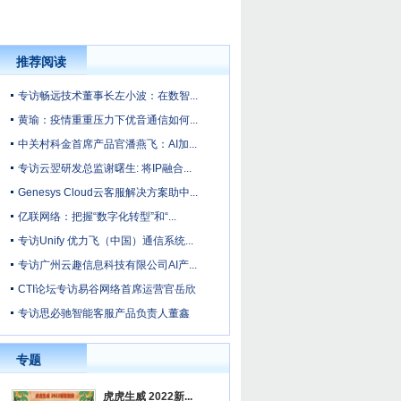
推荐阅读
专访畅远技术董事长左小波：在数智...
黄瑜：疫情重重压力下优音通信如何...
中关村科金首席产品官潘燕飞：AI加...
专访云翌研发总监谢曙生: 将IP融合...
Genesys Cloud云客服解决方案助中...
亿联网络：把握“数字化转型”和“...
专访Unify 优力飞（中国）通信系统...
专访广州云趣信息科技有限公司AI产...
CTI论坛专访易谷网络首席运营官岳欣
专访思必驰智能客服产品负责人董鑫
专题
虎虎生威 2022新...