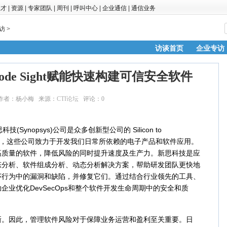
人才
|
资源
|
专家团队
|
周刊
|
呼叫中心
|
企业通信
|
通信业务
访
>
访谈首页
企业专访
de Sight赋能快速构建可信安全软件
3:19 作者：杨小梅 来源：
CTI论坛
评论：
0
点击：
37697
nopsys)公司是众多创新型公司的 Silicon to
合作伙伴，这些公司致力于开发我们日常所依赖的电子产品和软件应用。
高质量的软件，降低风险的同时提升速度及生产力。新思科技是应
态分析、软件组成分析、动态分析解决方案，帮助研发团队更快地
序行为中的漏洞和缺陷，并修复它们。通过结合行业领先的工具、
业优化DevSecOps和整个软件开发生命周期中的安全和质
因此，管理软件风险对于保障业务运营和盈利至关重要。日