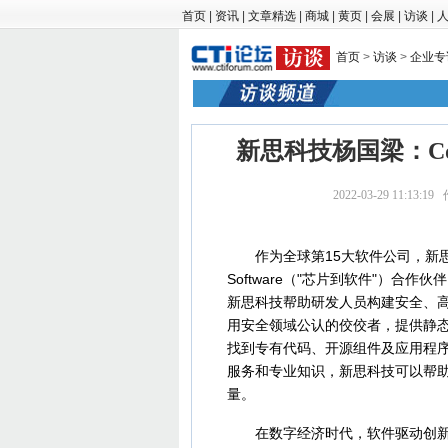
首页
|
资讯
|
文章精选
|
商城
|
黄页
|
会展
|
访谈
|
首页
>
访谈
>
企业专
新思科技杨国梁：Co
2022-03-29 11:1
作为全球第15大软件公司，新思科技(Sy
Software（"芯片到软件"）
新思科技帮助研发人员构建安全、
用安全领域公认的佼佼者，提供静
找到专有代码、开源组件及应用程
服务和专业知识，新思科技可以帮助企
量。
在数字经济时代，软件驱动创新。