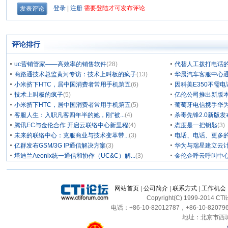
评论排行
uc营销管家——高效率的销售软件
(28)
代替人工拨打电话的
商路通技术总监黄河专访：技术上叫板的疯子
(13)
华晨汽车客服中心通
小米挤下HTC，居中国消费者常用手机第五
(6)
因科美E350不需电
技术上叫板的疯子
(5)
亿伦公司推出新版本
小米挤下HTC，居中国消费者常用手机第五
(5)
葡萄牙电信携手华为
客服人生：入职凡客四年半的她，刚“被...
(4)
杀毒先锋2.0新版
腾讯EC与金伦合作 开启云联络中心新里程
(4)
态度是一把钥匙
(3)
未来的联络中心：克服商业与技术变革带...
(3)
电话、电话、更多
亿群发布GSM/3G IP通信解决方案
(3)
华为与瑞星建立云计
塔迪兰Aeonix统一通信和协作（UC&C）解...
(3)
金伦企呼云呼叫中
网站首页
|
公司简介
|
联系方式
|
工作机会
Copyright(C) 1999-2014 C
电话：+86-10-82012787，+86-10-820796
地址：北京市西城区