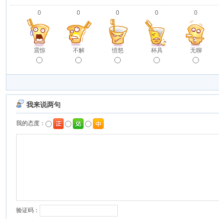
0
0
0
0
0
震惊
不解
愤怒
杯具
无聊