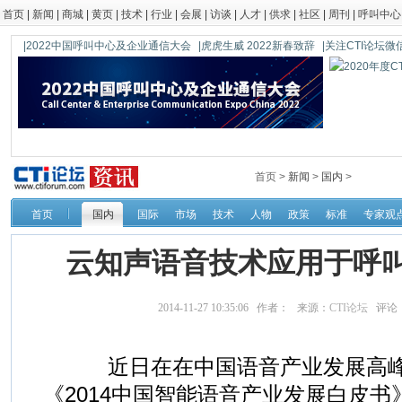
首页
|
新闻
|
商城
|
黄页
|
技术
|
行业
|
会展
|
访谈
|
人才
|
供求
|
社区
|
周刊
|
呼叫中心
|2022中国呼叫中心及企业通信大会
|虎虎生威 2022新春致辞
|关注CTI论坛微信公
首页 >
新闻
>
国内
>
首页
国内
国际
市场
技术
人物
政策
标准
专家观
云知声语音技术应用于呼
2014-11-27 10:35:06 作者： 来源：
CTI论坛
评论
近日在在中国语音产业发展高峰
《2014中国智能语音产业发展白皮