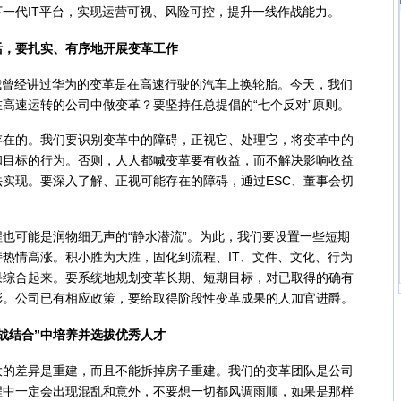
一代IT平台，实现运营可视、风险可控，提升一线作战能力。
活，要扎实、有序地开展变革工作
我曾经讲过华为的变革是在高速行驶的汽车上换轮胎。今天，我们
高速运转的公司中做变革？要坚持任总提倡的“七个反对”原则。
的。我们要识别变革中的障碍，正视它、处理它，将变革中的
和目标的行为。否则，人人都喊变革要有收益，而不解决影响收益
实现。要深入了解、正视可能存在的障碍，通过ESC、董事会切
可能是润物细无声的“静水潜流”。为此，我们要设置一些短期
热情高涨。积小胜为大胜，固化到流程、IT、文件、文化、行为
果综合起来。要系统地规划变革长期、短期目标，对已取得的确有
彰。公司已有相应政策，要给取得阶段性变革成果的人加官进爵。
战结合”中培养并选拔优秀人才
差异是重建，而且不能拆掉房子重建。我们的变革团队是公司
程中一定会出现混乱和意外，不要想一切都风调雨顺，如果是那样