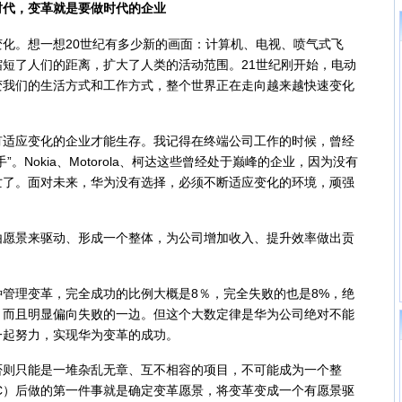
时代，变革就是要做时代的企业
。想一想20世纪有多少新的画面：计算机、电视、喷气式飞
短了人们的距离，扩大了人类的活动范围。21世纪刚开始，电动
变我们的生活方式和工作方式，整个世界正在走向越来越快速变化
应变化的企业才能生存。我记得在终端公司工作的时候，曾经
。Nokia、Motorola、柯达这些曾经处于巅峰的企业，因为没有
亡了。面对未来，华为没有选择，必须不断适应变化的环境，顽强
景来驱动、形成一个整体，为公司增加收入、提升效率做出贡
理变革，完全成功的比例大概是8％，完全失败的也是8%，绝
，而且明显偏向失败的一边。但这个大数定律是华为公司绝对不能
一起努力，实现华为变革的成功。
只能是一堆杂乱无章、互不相容的项目，不可能成为一个整
C）后做的第一件事就是确定变革愿景，将变革变成一个有愿景驱