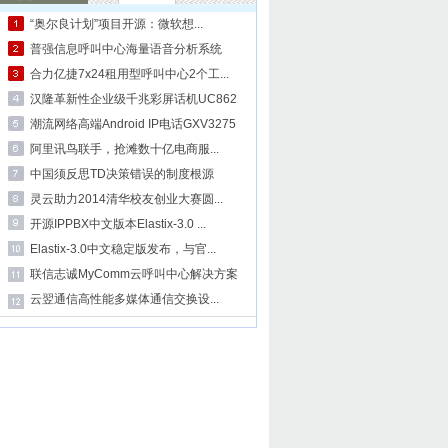
“奥尔良计划”项目开源：微软想...
普强信息呼叫中心海量语音分析系统
合力亿捷7x24租用型呼叫中心2个工...
汉隆革新性企业级千兆彩屏话机UC862
潮流网络高端Android IP电话GXV3275
阿里讯鸟联手，抢滩数十亿电商服...
中国须反思TD决策错误的制度根源
灵云助力2014清华校友创业大赛圆...
开源IPPBX中文版本Elastix-3.0 ...
Elastix-3.0中文稳定版发布，与官...
联信志诚MyComm云呼叫中心解决方案
云翌通信高性能多媒体通信交换设...