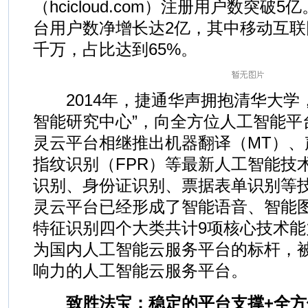
（hcicloud.com）注册用户数突破5
台用户数净增长达2亿，其中移动互联
千万，占比达到65%。
2014年，捷通华声拥抱清华大学
智能研究中心”，向全方位人工智能平
灵云平台相继推出机器翻译（MT）、
指纹识别（FPR）等最新人工智能技
识别、身份证识别、票据表单识别等技
灵云平台已经形成了智能语音、智能
特征识别四个大类共计9项核心技术
为国内人工智能云服务平台的标杆，
响力的人工智能云服务平台。
致胜法宝：稳定的平台支撑+全方