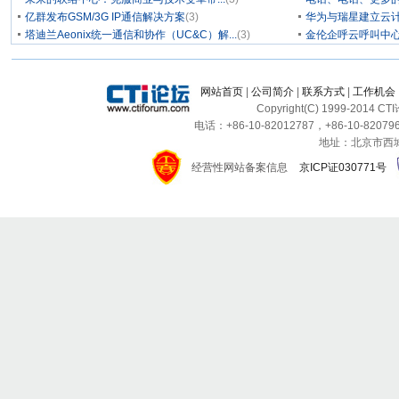
亿群发布GSM/3G IP通信解决方案
(3)
华为与瑞星建立云计
塔迪兰Aeonix统一通信和协作（UC&C）解...
(3)
金伦企呼云呼叫中
网站首页
|
公司简介
|
联系方式
|
工作机会
Copyright(C) 1999-2014 C
电话：+86-10-82012787，+86-10-820796
地址：北京市西城区
经营性网站备案信息
京ICP证030771号