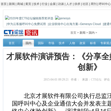
首页
|
新闻
|
商城
|
黄页
|
技术
|
行业
|
会展
|
访谈
|
人才
|
供求
|
社区
|
周刊
|
呼叫中心
|华为云客服呼叫中心免费试用
|企业联络中心出海方案–Genesys Cloud
|捷通
|鼎信通达新一代语音网关DAG1000-4S
首页 >
新闻
>
国内
>
首页
国内
国际
市场
技术
人物
政策
标准
专家观
才展软件演讲预告：《分享全
创新》
2015-04-01 09:29:21 作者： 来源：
CTI论坛
评论
北京才展软件有限公司执行总监汪树
国呼叫中心及企业通信大会并发表主