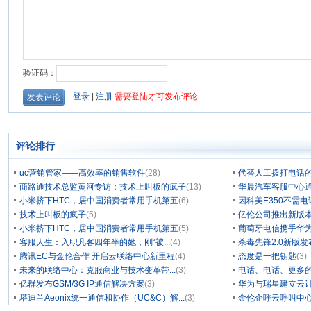
评论排行
uc营销管家——高效率的销售软件
(28)
代替人工拨打电话的
商路通技术总监黄河专访：技术上叫板的疯子
(13)
华晨汽车客服中心通
小米挤下HTC，居中国消费者常用手机第五
(6)
因科美E350不需电
技术上叫板的疯子
(5)
亿伦公司推出新版本
小米挤下HTC，居中国消费者常用手机第五
(5)
葡萄牙电信携手华为
客服人生：入职凡客四年半的她，刚“被...
(4)
杀毒先锋2.0新版
腾讯EC与金伦合作 开启云联络中心新里程
(4)
态度是一把钥匙
(3)
未来的联络中心：克服商业与技术变革带...
(3)
电话、电话、更多
亿群发布GSM/3G IP通信解决方案
(3)
华为与瑞星建立云计
塔迪兰Aeonix统一通信和协作（UC&C）解...
(3)
金伦企呼云呼叫中