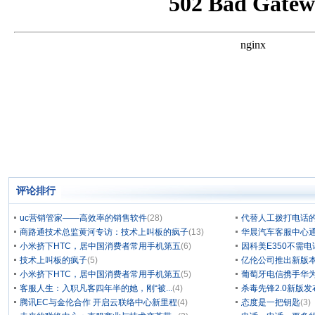
评论排行
uc营销管家——高效率的销售软件
(28)
代替人工拨打电话的
商路通技术总监黄河专访：技术上叫板的疯子
(13)
华晨汽车客服中心通
小米挤下HTC，居中国消费者常用手机第五
(6)
因科美E350不需电
技术上叫板的疯子
(5)
亿伦公司推出新版本
小米挤下HTC，居中国消费者常用手机第五
(5)
葡萄牙电信携手华为
客服人生：入职凡客四年半的她，刚“被...
(4)
杀毒先锋2.0新版
腾讯EC与金伦合作 开启云联络中心新里程
(4)
态度是一把钥匙
(3)