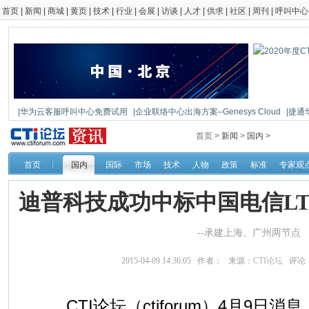
首页
|
新闻
|
商城
|
黄页
|
技术
|
行业
|
会展
|
访谈
|
人才
|
供求
|
社区
|
周刊
|
呼叫中心
|华为云客服呼叫中心免费试用
|企业联络中心出海方案–Genesys Cloud
|捷通
|鼎信通达新一代语音网关DAG1000-4S
首页 >
新闻
>
国内
>
首页
国内
国际
市场
技术
人物
政策
标准
专家观
迪普科技成功中标中国电信L
--承建上海、广州两节点
2015-04-09 14:36:05 作者： 来源：
CTI论坛
评论
CTI论坛（ctiforum）4月9日消