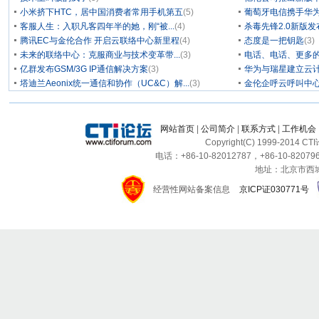
小米挤下HTC，居中国消费者常用手机第五
(5)
葡萄牙电信携手华为
客服人生：入职凡客四年半的她，刚“被...
(4)
杀毒先锋2.0新版
腾讯EC与金伦合作 开启云联络中心新里程
(4)
态度是一把钥匙
(3)
未来的联络中心：克服商业与技术变革带...
(3)
电话、电话、更多
亿群发布GSM/3G IP通信解决方案
(3)
华为与瑞星建立云计
塔迪兰Aeonix统一通信和协作（UC&C）解...
(3)
金伦企呼云呼叫中
网站首页
|
公司简介
|
联系方式
|
工作机会
Copyright(C) 1999-2014 C
电话：+86-10-82012787，+86-10-820796
地址：北京市西城区
经营性网站备案信息
京ICP证030771号