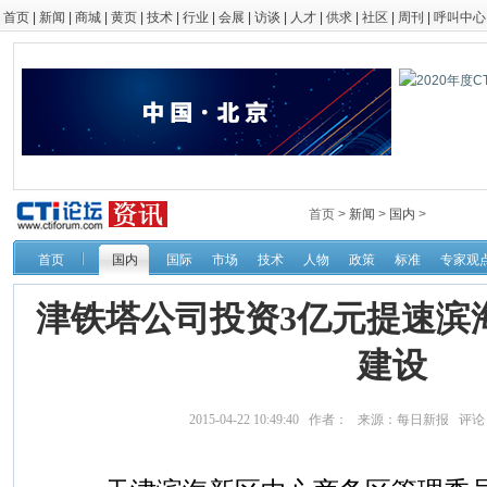
首页
|
新闻
|
商城
|
黄页
|
技术
|
行业
|
会展
|
访谈
|
人才
|
供求
|
社区
|
周刊
|
呼叫中心
首页 >
新闻
>
国内
>
首页
国内
国际
市场
技术
人物
政策
标准
专家观
津铁塔公司投资3亿元提速滨
建设
2015-04-22 10:49:40 作者： 来源：每日新报 评