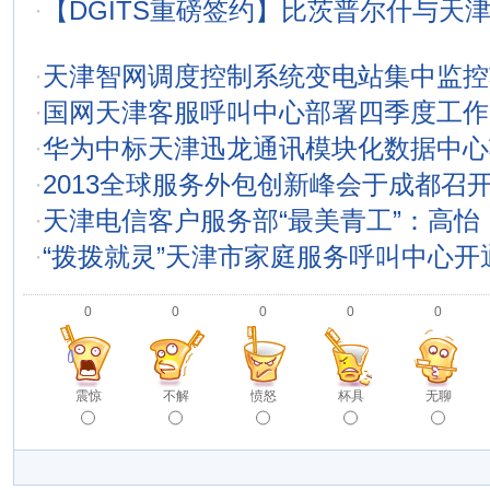
·
【DGITS重磅签约】比茨普尔什与天
·
天津智网调度控制系统变电站集中监控
·
国网天津客服呼叫中心部署四季度工作
·
华为中标天津迅龙通讯模块化数据中心
·
2013全球服务外包创新峰会于成都召
·
天津电信客户服务部“最美青工”：高怡
·
“拨拨就灵”天津市家庭服务呼叫中心开
0
0
0
0
0
震惊
不解
愤怒
杯具
无聊