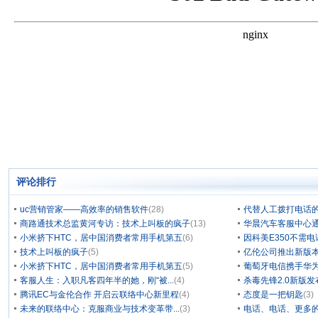
评论排行
uc营销管家——高效率的销售软件
(28)
代替人工拨打电话的
商路通技术总监黄河专访：技术上叫板的疯子
(13)
华晨汽车客服中心通
小米挤下HTC，居中国消费者常用手机第五
(6)
因科美E350不需电
技术上叫板的疯子
(5)
亿伦公司推出新版本
小米挤下HTC，居中国消费者常用手机第五
(5)
葡萄牙电信携手华为
客服人生：入职凡客四年半的她，刚“被...
(4)
杀毒先锋2.0新版
腾讯EC与金伦合作 开启云联络中心新里程
(4)
态度是一把钥匙
(3)
未来的联络中心：克服商业与技术变革带...
(3)
电话、电话、更多