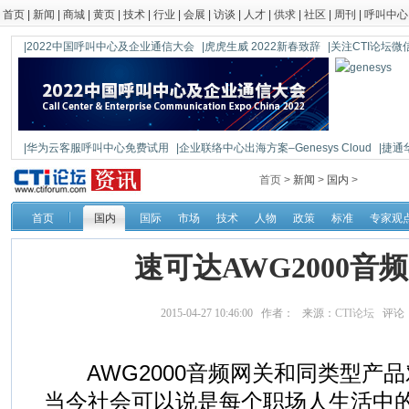
首页
|
新闻
|
商城
|
黄页
|
技术
|
行业
|
会展
|
访谈
|
人才
|
供求
|
社区
|
周刊
|
呼叫中心
|2022中国呼叫中心及企业通信大会
|虎虎生威 2022新春致辞
|关注CTI论坛微信公
|华为云客服呼叫中心免费试用
|企业联络中心出海方案–Genesys Cloud
|捷通
|鼎信通达新一代语音网关DAG1000-4S
首页 >
新闻
>
国内
>
首页
国内
国际
市场
技术
人物
政策
标准
专家观
速可达AWG2000音
2015-04-27 10:46:00 作者： 来源：
CTI论坛
评论
AWG2000音频网关和同类型产
当今社会可以说是每个职场人生活中