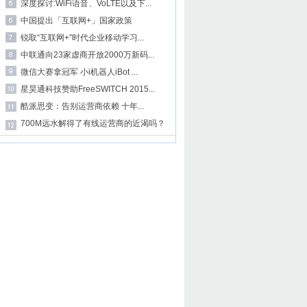
深度探讨:WiFi语音、VoLTE以及下...
中国提出「互联网+」国家政策
锐取“互联网+”时代企业移动学习...
中联通向23家虚商开放2000万新码...
微信大赛拿冠军 小i机器人iBot ...
星昊通科技赞助FreeSWITCH 2015...
酷派思变：告别运营商依赖 十年...
700M远水解得了有线运营商的近渴吗？