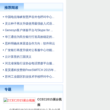
推荐阅读
中国电信海峡智慧声谷外包呼叫中心...
灵云种子再次升级使用最强嵌入式语...
Genesys客户体验平台与Skype for ...
华三通信为民生银行打造高效稳定的...
思科明确未来渠道合作方向：软件和云
广发银行再度升级对公客服中心功能...
云计算里的三国演义
河北省保险行业协会电话禁拨平台服...
星昊通科技赞助FreeSWITCH 2015年...
苏州工业园区职业技术学校呼叫中心...
专题
CCEC2015展台视
频