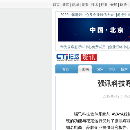
首页
|
新闻
|
商城
|
黄页
|
技术
|
行业
|
会展
|
访谈
|
|2022中国呼叫中心及企业通信大会
|虎虎生威
|华为云客服呼叫中心免费试用
|企业联络中心出
|鼎信通达新一代语音网关DAG1000-4S
首页
国内
国际
市场
技术
强讯科技
2015-05-12 14
强讯科技软件系统与 AVAYA程
统的功能与稳定运行受到了微易辉煌
知名电商、品牌企业提供研究报告