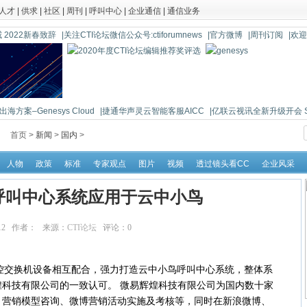
人才
|
供求
|
社区
|
周刊
|
呼叫中心
|
企业通信
|
通信业务
 2022新春致辞
|关注CTI论坛微信公众号:ctiforumnews
|官方微博
|周刊订阅
|欢
海方案–Genesys Cloud
|捷通华声灵云智能客服AICC
|亿联云视讯全新升级开会 So 
首页 >
新闻
>
国内
>
人物
政策
标准
专家观点
图片
视频
透过镜头看CC
企业风采
呼叫中心系统应用于云中小鸟
:45:12 作者： 来源：
CTI论坛
评论：
0
点击：
13032
控交换机设备相互配合，强力打造云中小鸟呼叫中心系统，整体系
科技有限公司的一致认可。 微易辉煌科技有限公司为国内数十家
、营销模型咨询、微博营销活动实施及考核等，同时在新浪微博、