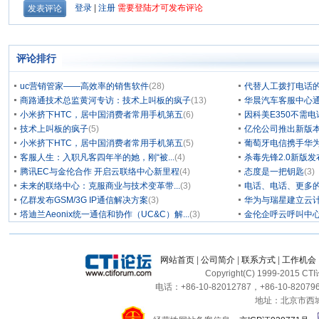
评论排行
uc营销管家——高效率的销售软件
(28)
代替人工拨打电话的
商路通技术总监黄河专访：技术上叫板的疯子
(13)
华晨汽车客服中心通
小米挤下HTC，居中国消费者常用手机第五
(6)
因科美E350不需电
技术上叫板的疯子
(5)
亿伦公司推出新版本
小米挤下HTC，居中国消费者常用手机第五
(5)
葡萄牙电信携手华为
客服人生：入职凡客四年半的她，刚“被...
(4)
杀毒先锋2.0新版
腾讯EC与金伦合作 开启云联络中心新里程
(4)
态度是一把钥匙
(3)
未来的联络中心：克服商业与技术变革带...
(3)
电话、电话、更多
亿群发布GSM/3G IP通信解决方案
(3)
华为与瑞星建立云计
塔迪兰Aeonix统一通信和协作（UC&C）解...
(3)
金伦企呼云呼叫中
网站首页
|
公司简介
|
联系方式
|
工作机会
Copyright(C) 1999-2015 C
电话：+86-10-82012787，+86-10-820796
地址：北京市西城区