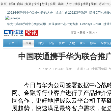
首页
|
新闻
|
商城
|
黄页
|
技术
|
行业
|
会展
|
访谈
|
人才
|
供求
|
社区
|
周刊
|
呼叫中心
|2022中国呼叫中心及企业通信大会
|虎虎生威 2022新春致辞
|关注CTI论坛微信公
|华为云客服呼叫中心免费试用
|企业联络中心出海方案–Genesys Cloud
|捷通
|鼎信通达新一代语音网关DAG1000-4S
首页 >
新闻
>
国内
>
首页
国内
国际
市场
技术
人物
政策
标准
专家观
中国联通携手华为联合推
2015-05-20 14:23:30 作者： 来源：
C114中国通信网
评
今日与华为公司签署数据中心战略
网、金融等行业客户进行了产品推介
同合作，更好地把握以云平台和IT基
展趋势，快速满足最终客户需求，促