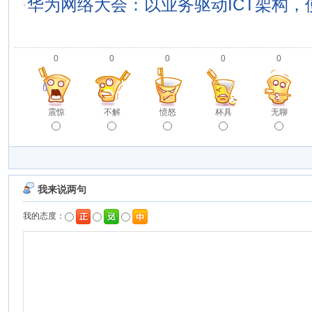
·
华为网络大会：以业务驱动ICT架构，
0
0
0
0
0
震惊
不解
愤怒
杯具
无聊