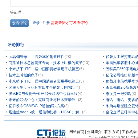
评论排行
uc营销管家——高效率的销售软件
(28)
代替人工拨打电话的
商路通技术总监黄河专访：技术上叫板的疯子
(13)
华晨汽车客服中心通
小米挤下HTC，居中国消费者常用手机第五
(6)
因科美E350不需电
技术上叫板的疯子
(5)
亿伦公司推出新版本
小米挤下HTC，居中国消费者常用手机第五
(5)
葡萄牙电信携手华为
客服人生：入职凡客四年半的她，刚“被...
(4)
杀毒先锋2.0新版
腾讯EC与金伦合作 开启云联络中心新里程
(4)
态度是一把钥匙
(3)
未来的联络中心：克服商业与技术变革带...
(3)
电话、电话、更多
亿群发布GSM/3G IP通信解决方案
(3)
华为与瑞星建立云计
塔迪兰Aeonix统一通信和协作（UC&C）解...
(3)
金伦企呼云呼叫中
网站首页
|
公司简介
|
联系方式
|
工作机会
Copyright(C) 1999-2015 C