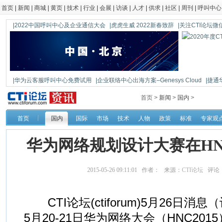
首页
|
新闻
|
商城
|
黄页
|
技术
|
行业
|
会展
|
访谈
|
人才
|
供求
|
社区
|
周刊
|
呼叫中心
|2022中国呼叫中心及企业通信大会
|虎虎生威 2022新春致辞
|关注CTI论坛微信公
|华为云客服呼叫中心免费试用
|企业联络中心出海方案–Genesys Cloud
|捷通
|鼎信通达新一代语音网关DAG1000-4S
首页 >
新闻
>
国内
>
首页
国内
国际
市场
技术
人物
政策
标准
专家观
华为网络规划设计大赛在HNC
2015-05-26 09:11:01 作者： 来源：
CTI论坛
评论
CTI论坛(ctiforum)5月26日消息（
5月20-21日华为网络大会（HNC20