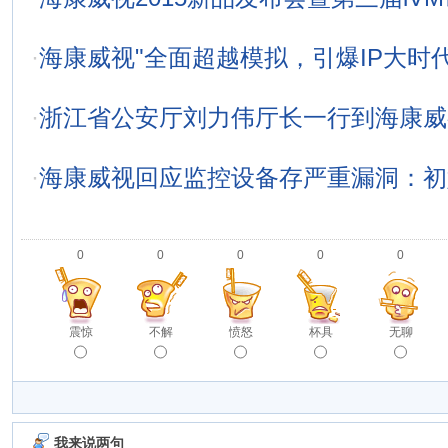
·
海康威视"全面超越模拟，引爆IP大时
·
浙江省公安厅刘力伟厅长一行到海康威
·
海康威视回应监控设备存严重漏洞：初
0
0
0
0
0
震惊
不解
愤怒
杯具
无聊