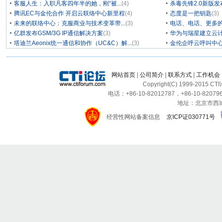
客服人生：入职凡客四年半的她，刚“被...
(4)
杀毒先锋2.0新版
腾讯EC与金伦合作 开启云联络中心新里程
(4)
态度是一把钥匙
(3)
未来的联络中心：克服商业与技术变革带...
(3)
电话、电话、更多
亿群发布GSM/3G IP通信解决方案
(3)
华为与瑞星建立云计
塔迪兰Aeonix统一通信和协作（UC&C）解...
(3)
金伦企呼云呼叫中
网站首页
|
公司简介
|
联系方式
|
工作机会
Copyright(C) 1999-2015 C
电话：+86-10-82012787，+86-10-820796
地址：北京市西城区
经营性网站备案信息
京ICP证030771号