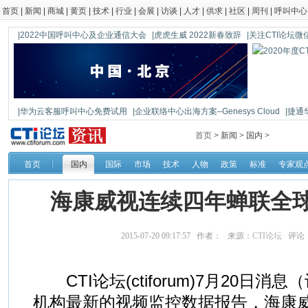
首页
|
新闻
|
商城
|
黄页
|
技术
|
行业
|
会展
|
访谈
|
人才
|
供求
|
社区
|
周刊
|
呼叫中心
|2022中国呼叫中心及企业通信大会
|虎虎生威 2022新春致辞
|关注CTI论坛微信公
|华为云客服呼叫中心免费试用
|企业联络中心出海方案–Genesys Cloud
|捷通
|鼎信通达新一代语音网关DAG1000-4S
首页 >
新闻
>
国内
>
首页
国内
国际
市场
技术
人物
政策
标准
专家观
海康威视连续四年蝉联全
2015-07-20 09:17:57 作者： 来源：
CTI论坛
评论
CTI论坛(ctiforum)7月20日消息（
机构最新的视频监控数据报告，海康