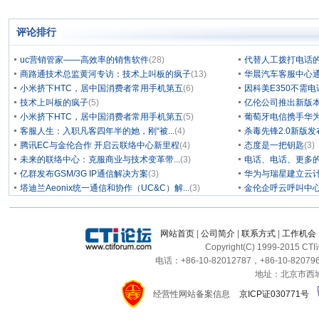
评论排行
uc营销管家——高效率的销售软件
(28)
代替人工拨打电话的
商路通技术总监黄河专访：技术上叫板的疯子
(13)
华晨汽车客服中心通
小米挤下HTC，居中国消费者常用手机第五
(6)
因科美E350不需电
技术上叫板的疯子
(5)
亿伦公司推出新版本
小米挤下HTC，居中国消费者常用手机第五
(5)
葡萄牙电信携手华为
客服人生：入职凡客四年半的她，刚“被...
(4)
杀毒先锋2.0新版
腾讯EC与金伦合作 开启云联络中心新里程
(4)
态度是一把钥匙
(3)
未来的联络中心：克服商业与技术变革带...
(3)
电话、电话、更多
亿群发布GSM/3G IP通信解决方案
(3)
华为与瑞星建立云计
塔迪兰Aeonix统一通信和协作（UC&C）解...
(3)
金伦企呼云呼叫中
网站首页
|
公司简介
|
联系方式
|
工作机会
Copyright(C) 1999-2015 C
电话：+86-10-82012787，+86-10-820796
地址：北京市西城区
经营性网站备案信息
京ICP证030771号