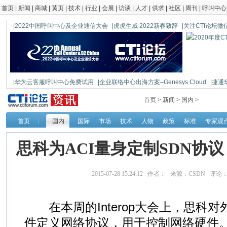
首页
|
新闻
|
商城
|
黄页
|
技术
|
行业
|
会展
|
访谈
|
人才
|
供求
|
社区
|
周刊
|
呼叫中心
|2022中国呼叫中心及企业通信大会
|虎虎生威 2022新春致辞
|关注CTI论坛微信公
|华为云客服呼叫中心免费试用
|企业联络中心出海方案–Genesys Cloud
|捷通
|鼎信通达新一代语音网关DAG1000-4S
首页 >
新闻
>
国内
>
首页
国内
国际
市场
技术
人物
政策
标准
专家观
思科为ACI量身定制SDN协议 可
2015-07-28 15:24:12 作者： 来源：CSDN 评论
在本周的Interop大会上，思科
件定义网络协议，用于控制网络硬件