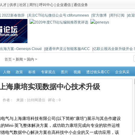
人才
|
供求
|
社区
|
周刊
|
呼叫中心
|
企业通信
|
通信业务
 2022新春致辞
|关注CTI论坛微信公众号:ctiforumnews
|官方微博
|周刊订阅
|欢
海方案–Genesys Cloud
|捷通华声灵云智能客服AICC
|亿联云视讯全新升级开会 So 
首页 >
新闻
>
国内
>
人物
政策
标准
专家观点
图片
视频
透过镜头看CC
企业风采
上海康培实现数据中心技术升级
25:52 作者： 来源：
比特网通信
评论：
0
点击：
11747
气与上海康培科技有限公司(以下简称“康培”)展示与其合作建设
的Mini-英飞整体解决方案，成功助力康培完成向专业的软件运维
耐德电气数据中心解决方案在高科技中小企业的又一成功应用，该