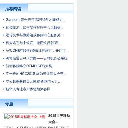
推荐阅读
Gartner：混合云还需2至5年才能成为...
远传技术：如何发挥呼叫中心大数据...
远传技术与微鲸达成客服中心服务外...
科大讯飞与中银联、徽商银行创“声...
AVCON视频银行登录江苏建行，开启可...
鸿博信通云PBX方案——云总机办公系统
智齿客服终夺DEMO GOD大奖
不一样的HCC2015 华为云计算大会亮...
华云数据获得美元融资 创国内云计...
新华人寿让客户体验如沐春风
专题
2015世界移动
大会...