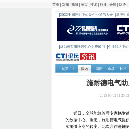
首页
|
新闻
|
商城
|
黄页
|
技术
|
行业
|
会展
|
访谈
|
|2022中国呼叫中心及企业通信大会
|虎虎生威
|华为云客服呼叫中心免费试用
|企业联络中心出
|鼎信通达新一代语音网关DAG1000-4S
首页
国内
国际
市场
技术
施耐德电气助
2015-09-02 11:
近日，全球能效管理专家施耐德电
的数据中心。据悉，施耐德电气提供
实施供应商的转变。此次合作是施