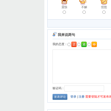
震惊
不解
愤怒