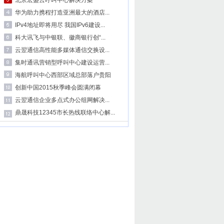
北京宏盛云呼叫中心解决方案
华为助力携程打造亚洲最大的酒店...
IPv4地址即将用尽 我国IPv6建设...
科大讯飞与中银联、徽商银行创“...
云翌通信高性能多媒体通信交换设...
集时通讯营销型呼叫中心建设运营...
海航呼叫中心西部区域总部落户贵阳
创新中国2015秋季峰会圆满闭幕
云翌通信企业多点式办公组网解决...
鼎晟科技12345市长热线联络中心解...