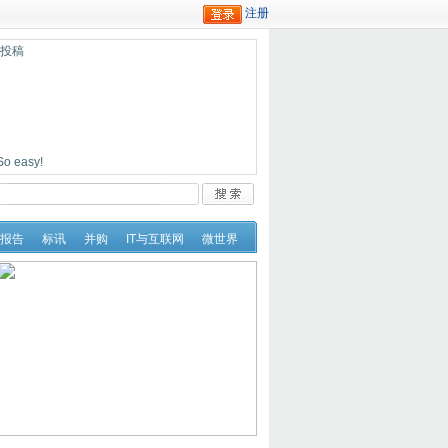
迎投稿
easy!
报告
标讯
并购
IT与互联网
微世界