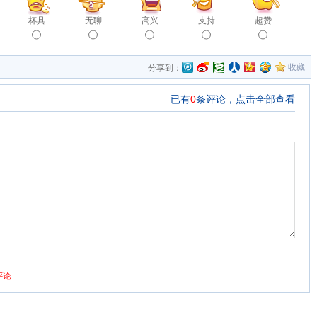
杯具
无聊
高兴
支持
超赞
收藏
分享到：