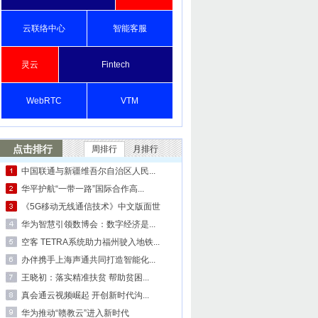
云联络中心
智能客服
灵云
Fintech
WebRTC
VTM
点击排行
周排行
月排行
中国联通与新疆维吾尔自治区人民...
华平护航“一带一路”国际合作高...
《5G移动无线通信技术》中文版面世
华为智慧引领数博会：数字经济是...
空客 TETRA系统助力福州驶入地铁...
办伴携手上海声通共同打造智能化...
王晓初：落实精准扶贫 帮助贫困...
真会通云视频崛起 开创新时代沟...
华为推动“赣教云”进入新时代