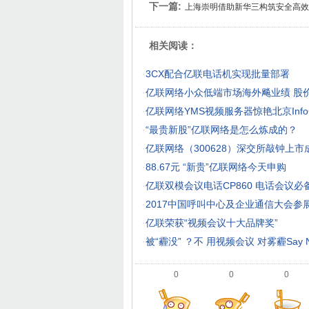
下一篇:
上海崇明借助新华三构筑安全高效
相关阅读：
·
3CX配合亿联电话机实现批量部署
·
亿联网络小众低端市场海外飚业绩 股
·
亿联网络YMS视频服务器惊艳北京Info
·
“最贵新股”亿联网络是怎么炼成的？
·
亿联网络（300628）深交所敲钟上市
·
88.67元 “新贵”亿联网络今天申购
·
亿联双模会议电话CP860 电话会议必
·
2017中国呼叫中心及企业通信大会参
·
亿联荣获“视频会议十大品牌奖”
·
被“霾没” ？不 用视频会议 对雾霾Say 
0
0
0