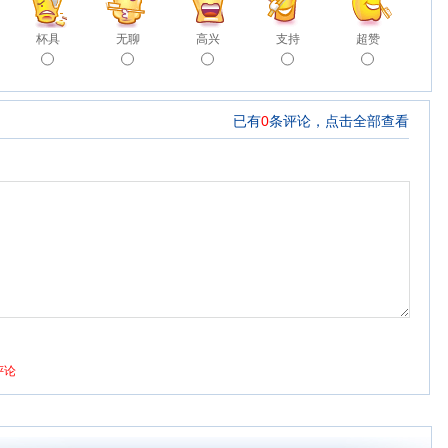
杯具
无聊
高兴
支持
超赞