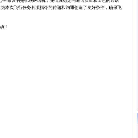
里布设的是亿联IP话机，凭借其稳定的通话质量和出色的通话
，为本次飞行任务各项指令的传递和沟通创造了良好条件，确保飞
动！