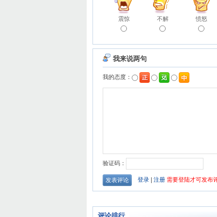
震惊
不解
愤怒
评论排行