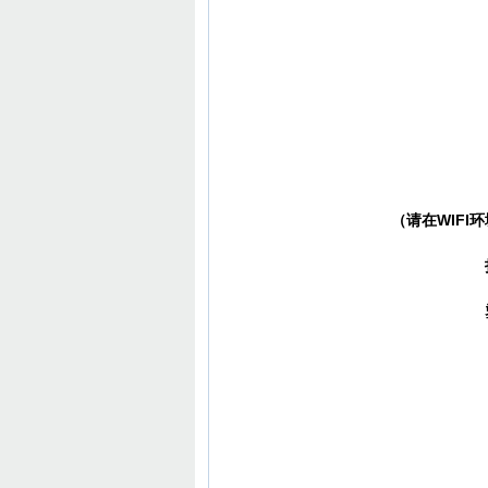
（请在WIFI环
打
塑
致