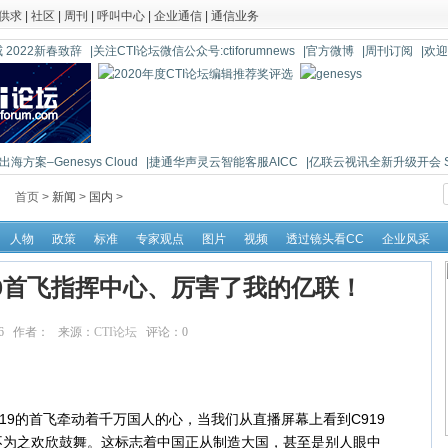
供求
|
社区
|
周刊
|
呼叫中心
|
企业通信
|
通信业务
 2022新春致辞
|关注CTI论坛微信公众号:ctiforumnews
|官方微博
|周刊订阅
|欢
海方案–Genesys Cloud
|捷通华声灵云智能客服AICC
|亿联云视讯全新升级开会 So 
首页 >
新闻
>
国内
>
人物
政策
标准
专家观点
图片
视频
透过镜头看CC
企业风采
19首飞指挥中心、厉害了我的亿联！
:36:06 作者： 来源：
CTI论坛
评论：
0
点击：
26735
19的首飞牵动着千万国人的心，当我们从直播屏幕上看到C919
不为之欢欣鼓舞。这标志着中国正从制造大国，甚至是别人眼中