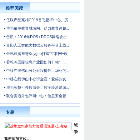
推荐阅读
亿联产品亮相C919首飞指挥中心、厉...
华为敏捷教育城域网、助力教育跨越...
岱凯：2016年DOS / DDOS网络攻击...
贵阳人工智能大数据云服务平台上线...
金讯通携东进Keygoe打造“互联网+政...
看乾鸣国际信息产业园如何引领“一...
中移在线佛山分公司程梅芳：华丽的...
中移在线佛山中心李金霞：爱笑的女...
华为智慧引领数博会：数字经济是城...
联合麦通外包呼叫中心：信息安全管...
专题
诚
挚
邀您参加方位...