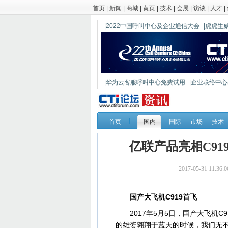
首页
|
新闻
|
商城
|
黄页
|
技术
|
会展
|
访谈
|
人才
|
|2022中国呼叫中心及企业通信大会
|虎虎生威
|华为云客服呼叫中心免费试用
|企业联络中心出
|鼎信通达新一代语音网关DAG1000-4S
首页
国内
国际
市场
技术
亿联产品亮相C9
2017-05-31 11
国产大飞机C919首飞
2017年5月5日，国产大飞机C9
的雄姿翱翔于蓝天的时候，我们无