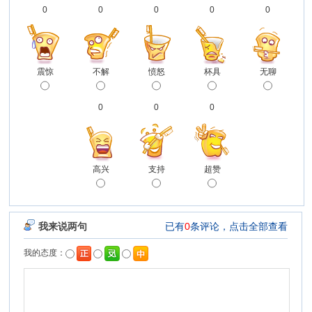
0
0
0
0
0
震惊
不解
愤怒
杯具
无聊
0
0
0
高兴
支持
超赞