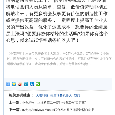
话的意向度筛选工作。“悟空话务机器人”已经逐渐
将电话营销人员从简单、重复、低价值劳动中彻底
解放出来，有更多机会从事更有价值的创造性工作
或者提供更高端的服务，一定程度上提高了企业人
员的产出效益，优化了运营成本。想要你的业绩层
层上涨吗?想要解放你枯燥的生活吗?如果你有这个
心思，就来试试悟空话务机器人吧！
【免责声明】本文仅代表作者本人观点，与CTI论坛无关。CTI论坛对文中陈
述、观点判断保持中立，不对所包含内容的准确性、可靠性或完整性提供任何
明示或暗示的保证。请读者仅作参考，并请自行承担全部责任。
相关热词搜索：
大坝科技
悟空话务机器人
CES
上一篇:
小鱼易连：上海检院二分院让检务工作“零距离”
下一篇:
华为与Analysys Mason联合发布数字运营转型白皮书