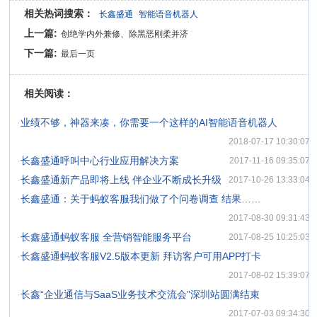
相关热词搜索：
长鑫盛通
智能语音机器人
上一篇:
创绝学内外兼修、除黑恶刚柔并济
下一篇:
最后一页
相关阅读：
·
业绩不够，神器来凑，你需要一个这样的AI智能语音机器人
2018-07-17 10:30:07
·
长鑫盛通呼叫中心行业应用解决方案
2017-11-16 09:35:07
·
长鑫盛通新产品即将上线 伴企业不断成长升级
2017-10-26 13:33:04
·
长鑫盛通：关于蚂蚁客服我们做了个问卷调查 结果……
2017-08-30 09:31:43
·
长鑫盛通蚂蚁客服 全营销智能服务平台
2017-08-25 10:25:03
·
长鑫盛通蚂蚁客服V2.5版本更新 拜访客户可用APP打卡
2017-08-02 15:39:07
·
长鑫“企业通信与SaaS业务技术交流会”深圳站圆满结束
2017-07-03 09:34:30