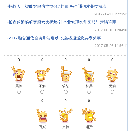
·
蚂蚁人工智能客服惊艳“2017共赢·融合通信杭州交流会”
2017-06-21 15:23:43
·
长鑫盛通蚂蚁客服六大优势 让企业实现智能客服与营销管理
2017-06-16 11:04:33
·
2017融合通信会杭州站启动 长鑫盛通邀您共享盛事
2017-05-26 14:56:11
0
0
0
0
0
震惊
不解
愤怒
杯具
无聊
0
0
0
高兴
支持
超赞