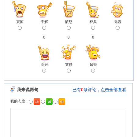
震惊
不解
愤怒
杯具
无聊
0
0
0
高兴
支持
超赞