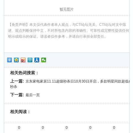
【免责声明】本文仅代表作者本人观点，与CTI论坛无关。CTI论坛对文中陈
述、观点判断保持中立，不对所包含内容的准确性、可靠性或完整性提供任何
明示或暗示的保证。请读者仅作参考，并请自行承担全部责任。
相关热词搜索：
上一篇:
京东家电家居11.11超级秒杀日10月30日开启，多款明星同款超低价
秒杀
下一篇:
最后一页
相关阅读：
0
0
0
0
0