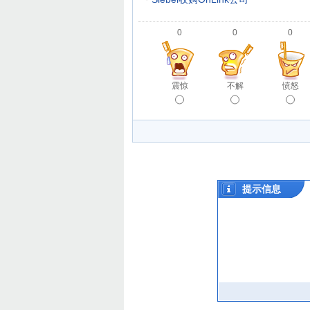
0
0
0
震惊
不解
愤怒