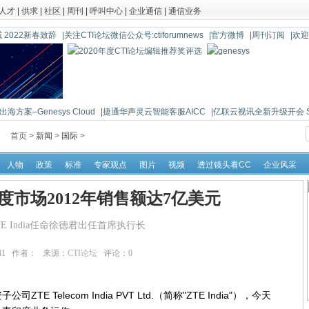
人才
|
供求
|
社区
|
周刊
|
呼叫中心
|
企业通信
|
通信业务
 2022新春致辞
|关注CTI论坛微信公众号:ctiforumnews
|官方微博
|周刊订阅
|欢
海方案–Genesys Cloud
|捷通华声灵云智能客服AICC
|亿联云视讯全新升级开会 So 
首页 >
新闻
>
国际
>
人物
政策
标准
专家观点
图片
视频
透过镜头看CC
企业风采
ia印度市场2012年销售额达7亿美元
ZTE India任命徐德君出任首席执行长
:52:41 作者： 来源：
CTI论坛
评论：
0
点击：
15189
Telecom India PVT Ltd.（简称"ZTE India"），今天