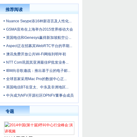
推荐阅读
Nuance Swype添16种新语言及人性化...
GSMA宣布在上海举办2015世界移动大会
英国电信和Genesys赢得新加坡航空公...
Aspect正在招募其WebRTC平台的早期...
澳讯免费开放公共Wi-Fi网络到明年初
NTT Com巩固其亚洲最佳IP批发业务...
IBM向谷歌邀战：推出基于云的电子邮...
全球首家采用Mac Pro的数据中心正...
英国电信BT在亚太、中东及非洲地区...
中兴成为NFV开源社区OPNFV董事会成员
专题