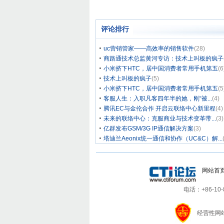
评论排行
uc营销管家——高效率的销售软件
(28)
商路通技术总监黄河专访：技术上叫板的疯子
小米挤下HTC，居中国消费者常用手机第五
(6
技术上叫板的疯子
(5)
小米挤下HTC，居中国消费者常用手机第五
(5
客服人生：入职凡客四年半的她，刚“被...
(4)
腾讯EC与金伦合作 开启云联络中心新里程
(4)
未来的联络中心：克服商业与技术变革带...
(3)
亿群发布GSM/3G IP通信解决方案
(3)
塔迪兰Aeonix统一通信和协作（UC&C）解...
网站首
电话：+86-10-8
经营性网