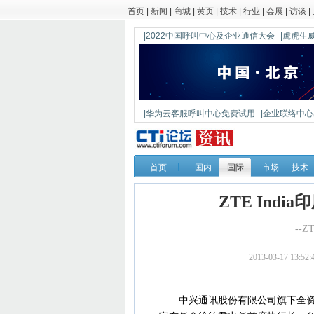
首页
|
新闻
|
商城
|
黄页
|
技术
|
行业
|
会展
|
访谈
|
|2022中国呼叫中心及企业通信大会
|虎虎生威
|华为云客服呼叫中心免费试用
|企业联络中心出
|鼎信通达新一代语音网关DAG1000-4S
首页
国内
国际
市场
技术
ZTE Ind
--
2013-03-17 13
中兴通讯股份有限公司旗下全资子公司ZTE 