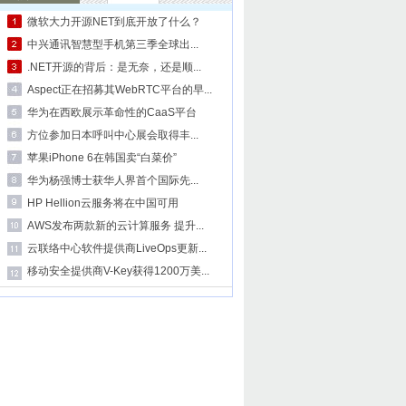
微软大力开源NET到底开放了什么？
中兴通讯智慧型手机第三季全球出...
.NET开源的背后：是无奈，还是顺...
Aspect正在招募其WebRTC平台的早...
华为在西欧展示革命性的CaaS平台
方位参加日本呼叫中心展会取得丰...
苹果iPhone 6在韩国卖“白菜价”
华为杨强博士获华人界首个国际先...
HP Hellion云服务将在中国可用
AWS发布两款新的云计算服务 提升...
云联络中心软件提供商LiveOps更新...
移动安全提供商V-Key获得1200万美...