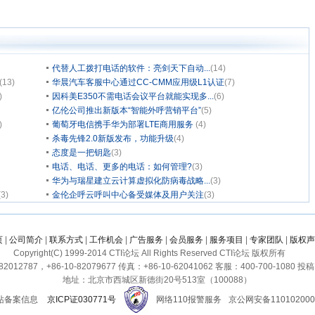
代替人工拨打电话的软件：亮剑天下自动...
(14)
(13)
华晨汽车客服中心通过CC-CMM应用级L1认证
(7)
)
因科美E350不需电话会议平台就能实现多...
(6)
亿伦公司推出新版本“智能外呼营销平台”
(5)
)
葡萄牙电信携手华为部署LTE商用服务
(4)
杀毒先锋2.0新版发布，功能升级
(4)
态度是一把钥匙
(3)
电话、电话、更多的电话：如何管理?
(3)
华为与瑞星建立云计算虚拟化防病毒战略...
(3)
(3)
金伦企呼云呼叫中心备受媒体及用户关注
(3)
页
|
公司简介
|
联系方式
|
工作机会
|
广告服务
|
会员服务
|
服务项目
|
专家团队
|
版权声
Copyright(C) 1999-2014 CTI论坛 All Rights Reserved CTI论坛 版权所有
2012787，+86-10-82079677 传真：+86-10-62041062 客服：400-700-1080 投稿：c
地址：北京市西城区新德街20号513室（100088）
站备案信息
京ICP证030771号
网络110报警服务
京公网安备110102000