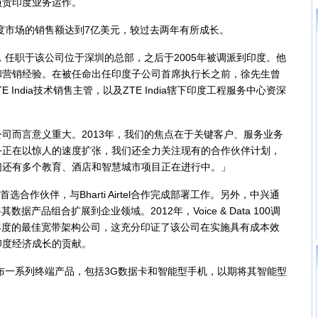
负责印度业务运作。
度市场的销售额达到7亿美元，较过去两年有所成长。
任职于该公司位于深圳的总部，之后于2005年被调派到印度。他
和营销经验。在被任命出任印度子公司首席执行长之前，徐先生曾
ZTE India技术销售主管，以及ZTE India辖下印度工程服务中心资深
而言意义重大。2013年，我们的焦点在于关键客户、服务业务
务正在以惊人的速度扩张，我们还全力关注现有的合作伙伴计划，
们还有多个教育、酒店和智慧城市项目正在进行中。」
作伙伴，与Bharti Airtel合作完成部署工作。另外，中兴通
功将其数据产品组合扩展到企业领域。2012年，Voice & Data 100调
12年度的最佳宽带架构公司，这充分印证了该公司在实施具有成本效
印度经济成长的贡献。
布一系列终端产品，包括3G数据卡和智能型手机，以期将其智能型