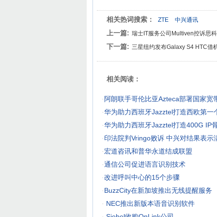
相关热词搜索：
ZTE
中兴通讯
上一篇:
瑞士IT服务公司Multiven控诉
下一篇:
三星纽约发布Galaxy S4 HTC
相关阅读：
·
阿朗联手哥伦比亚Azteca部署国家宽
·
华为助力西班牙Jazztel打造西欧第一个
·
华为助力西班牙Jazztel打造400G I
·
印法院判Vringo败诉 中兴对结果表示
·
宏道咨讯和普华永道结成联盟
·
通信公司促进语言识别技术
·
改进呼叫中心的15个步骤
·
BuzzCity在新加坡推出无线提醒服务
·
NEC推出新版本语音识别软件
·
Siebel收购OnLink公司