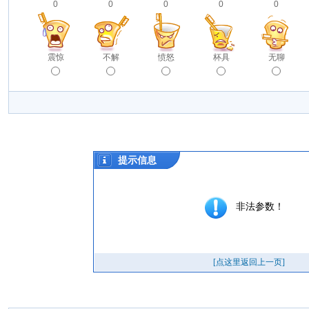
0
0
0
0
0
震惊
不解
愤怒
杯具
无聊