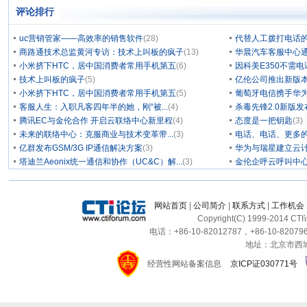
评论排行
uc营销管家——高效率的销售软件
(28)
代替人工拨打电话的
商路通技术总监黄河专访：技术上叫板的疯子
(13)
华晨汽车客服中心通
小米挤下HTC，居中国消费者常用手机第五
(6)
因科美E350不需电
技术上叫板的疯子
(5)
亿伦公司推出新版本
小米挤下HTC，居中国消费者常用手机第五
(5)
葡萄牙电信携手华为
客服人生：入职凡客四年半的她，刚“被...
(4)
杀毒先锋2.0新版
腾讯EC与金伦合作 开启云联络中心新里程
(4)
态度是一把钥匙
(3)
未来的联络中心：克服商业与技术变革带...
(3)
电话、电话、更多
亿群发布GSM/3G IP通信解决方案
(3)
华为与瑞星建立云计
塔迪兰Aeonix统一通信和协作（UC&C）解...
(3)
金伦企呼云呼叫中
网站首页
|
公司简介
|
联系方式
|
工作机会
Copyright(C) 1999-2014 C
电话：+86-10-82012787，+86-10-820796
地址：北京市西城区
经营性网站备案信息
京ICP证030771号