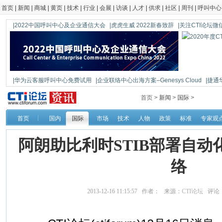
首页
|
新闻
|
商城
|
黄页
|
技术
|
行业
|
会展
|
访谈
|
人才
|
供求
|
社区
|
周刊
|
呼叫中心
|2022中国呼叫中心及企业通信大会
|虎虎生威 2022新春致辞
|关注CTI论坛微信公
|华为云客服呼叫中心免费试用
|企业联络中心出海方案–Genesys Cloud
|捷通
|鼎信通达新一代语音网关DAG1000-4S
首页 >
新闻
>
国际
>
首页
国内
国际
市场
技术
人物
政策
标准
专家观
阿朗助比利时STIB部署自
络
2013-12-16 11:15:57 作者： 来源：
CTI论坛
评论