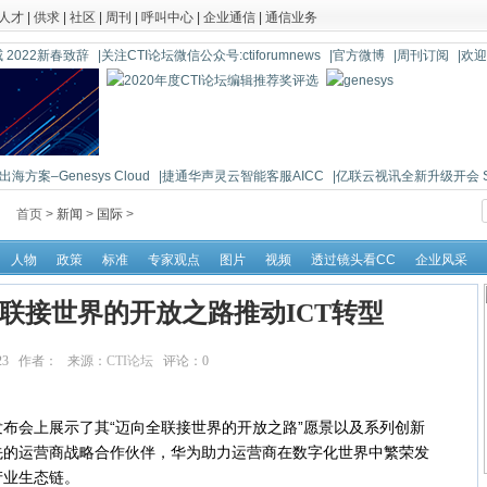
人才
|
供求
|
社区
|
周刊
|
呼叫中心
|
企业通信
|
通信业务
 2022新春致辞
|关注CTI论坛微信公众号:ctiforumnews
|官方微博
|周刊订阅
|欢
海方案–Genesys Cloud
|捷通华声灵云智能客服AICC
|亿联云视讯全新升级开会 So 
首页 >
新闻
>
国际
>
人物
政策
标准
专家观点
图片
视频
透过镜头看CC
企业风采
联接世界的开放之路推动ICT转型
:20:23 作者： 来源：
CTI论坛
评论：
0
点击：
14003
会上展示了其“迈向全联接世界的开放之路”愿景以及系列创新
先的运营商战略合作伙伴，华为助力运营商在数字化世界中繁荣发
产业生态链。