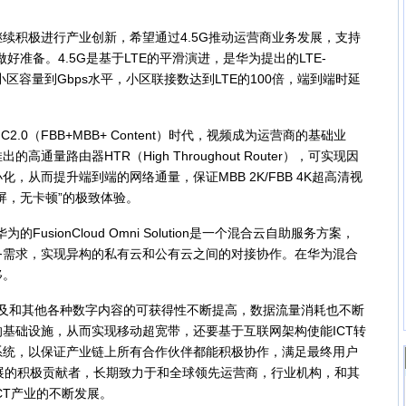
继续积极进行产业创新，希望通过4.5G推动运营商业务发展，支持
好准备。4.5G是基于LTE的平滑演进，是华为提出的LTE-
持单小区容量到Gbps水平，小区联接数达到LTE的100倍，端到端时延
0（FBB+MBB+ Content）时代，视频成为运营商的基础业
量路由器HTR（High Throughout Router），可实现因
，从而提升端到端的网络通量，保证MBB 2K/FBB 4K超高清视
屏，无卡顿”的极致体验。
n：华为的FusionCloud Omni Solution是一个混合云自助服务方案，
务需求，实现异构的私有云和公有云之间的对接协作。在华为混合
移。
及和其他各种数字内容的可获得性不断提高，数据流量消耗也不断
基础设施，从而实现移动超宽带，还要基于互联网架构使能ICT转
系统，以保证产业链上所有合作伙伴都能积极协作，满足最终用户
业发展的积极贡献者，长期致力于和全球领先运营商，行业机构，和其
CT产业的不断发展。