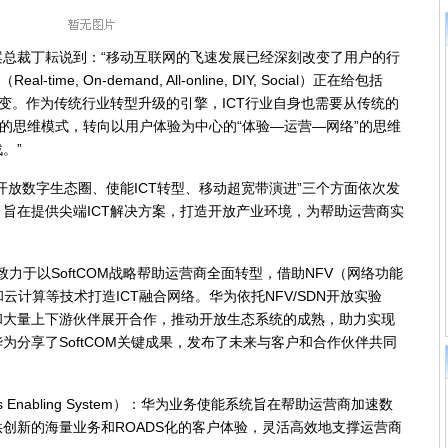
裁丁耘说到：“移动互联网的飞速发展已经深刻改变了用户的行
ime, On-demand, All-online, DIY, Social）正在给包括
改变。作为传统行业转型升级的引擎，ICT行业自身也需要从传统的
”的思维模式，转向以用户体验为中心的“体验—运营—网络”的思维
。”
数字生态圈、使能ICT转型、移动超宽带演进”三个方面依次发
旨在提供尖端ICT解决方案，打造开放产业环境，为帮助运营商实
致力于以SoftCOM战略帮助运营商全面转型，借助NFV（网络功能
云计算等技术打造ICT融合网络。华为依托NFV/SDN开放实验
和大量上下游伙伴展开合作，推动开放生态系统的成熟，助力实现
为分享了SoftCOM关键成果，发布了未来与客户和合作伙伴共同
 Enabling System）：华为业务使能系统旨在帮助运营商加速数
创新的海量业务和ROADS化的客户体验，灵活高效地支撑运营商