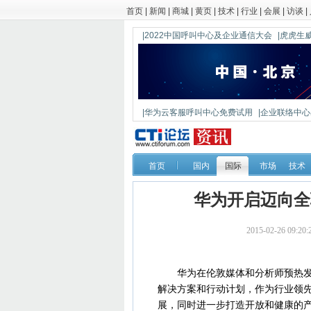
首页
|
新闻
|
商城
|
黄页
|
技术
|
行业
|
会展
|
访谈
|
|2022中国呼叫中心及企业通信大会
|虎虎生威
|华为云客服呼叫中心免费试用
|企业联络中心出
|鼎信通达新一代语音网关DAG1000-4S
首页
国内
国际
市场
技术
华为开启迈向全
2015-02-26 09
华为在伦敦媒体和分析师预热发布
解决方案和行动计划，作为行业领
展，同时进一步打造开放和健康的