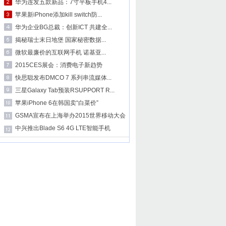
华为连发五款新品：7寸平板手机4...
苹果新iPhone添加kill switch防...
华为企业BG总裁：创新ICT 共建全...
揭秘瑞士末日地堡 国家秘密数据...
微软最廉价的互联网手机 诺基亚...
2015CES展会：消费电子新趋势
快思聪发布DMCO 7 系列串流媒体...
三星Galaxy Tab预装RSUPPORT R...
苹果iPhone 6在韩国卖“白菜价”
GSMA宣布在上海举办2015世界移动大会
中兴推出Blade S6 4G LTE智能手机