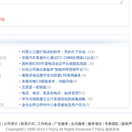
代替人工拨打电话的软件：亮剑天下自动...
(14)
(13)
华晨汽车客服中心通过CC-CMM应用级L1认证
(7)
)
因科美E350不需电话会议平台就能实现多...
(6)
亿伦公司推出新版本“智能外呼营销平台”
(5)
)
葡萄牙电信携手华为部署LTE商用服务
(4)
杀毒先锋2.0新版发布，功能升级
(4)
态度是一把钥匙
(3)
电话、电话、更多的电话：如何管理?
(3)
华为与瑞星建立云计算虚拟化防病毒战略...
(3)
(3)
金伦企呼云呼叫中心备受媒体及用户关注
(3)
页
|
公司简介
|
联系方式
|
工作机会
|
广告服务
|
会员服务
|
服务项目
|
专家团队
|
版权声
Copyright(C) 1999-2014 CTI论坛 All Rights Reserved CTI论坛 版权所有