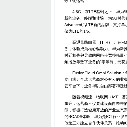
数字化运营。
4.5G：在LTE基础之上，华为
新的业务、终端和体验，为5G时代做
Advanced后LTE新的品牌，支
仅为LTE的1/5。
高通量路由器（HTR）： 在FMC2.
务，体验成为核心驱动力。华为新推出的高通
时延和丢包导致的网络带宽损耗最小化
频播放等数字业务的“零等待，无花
FusionCloud Omni Solutio
专门满足全球运营商对公有云的业
云平台下，业务得以自由部署和迁
随着视频流、物联网（IoT）普
飙升，运营商不仅要建设面向未来的
型，积极打造健康开放的产业生态
的ROADS体验。华为是ICT行
他第三方建立合作伙伴关系，推动I