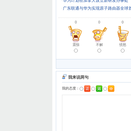
·
华为计划在加拿大设立新研发办事处
·
广东联通与华为实现原子路由器全球
0
0
0
震惊
不解
愤怒