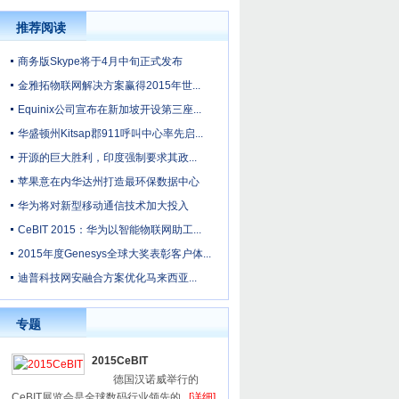
推荐阅读
商务版Skype将于4月中旬正式发布
金雅拓物联网解决方案赢得2015年世...
Equinix公司宣布在新加坡开设第三座...
华盛顿州Kitsap郡911呼叫中心率先启...
开源的巨大胜利，印度强制要求其政...
苹果意在内华达州打造最环保数据中心
华为将对新型移动通信技术加大投入
CeBIT 2015：华为以智能物联网助工...
2015年度Genesys全球大奖表彰客户体...
迪普科技网安融合方案优化马来西亚...
专题
2015CeBIT
德国汉诺威举行的
CeBIT展览会是全球数码行业领先的...
[详细]