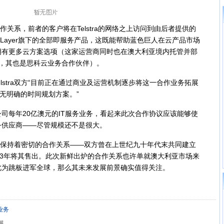
合作关系，前者的客户将在Telstra的网络之上访问到由后者提供的
SoftLayer旗下的全部即服务产品，这既能帮助蓝色巨人在云产品市场
客户拥有更多云方案选项（这家运营商同时也在澳大利亚境内托管并部
云产品，其也是思科云业务合作伙伴）。
stra双方“目前正在通过商业及运营机制逐步将这一合作业务拓展
尚无明确的时间规划方案。”
公司每年20亿澳元的IT服务业务，看起来此次合作协议应该能够使
务供应商——尽管规模还不是很大。
M方面保持着密切的合作关系——双方曾在上世纪九十年代末共同建立
03年将其售出。此次新鲜出炉的合作关系也许单就澳大利亚市场来
此为跳板进军全球，那么其未来发展前景确实值得关注。
业务
器