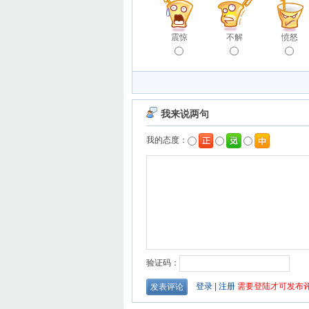
震惊
不解
愤怒