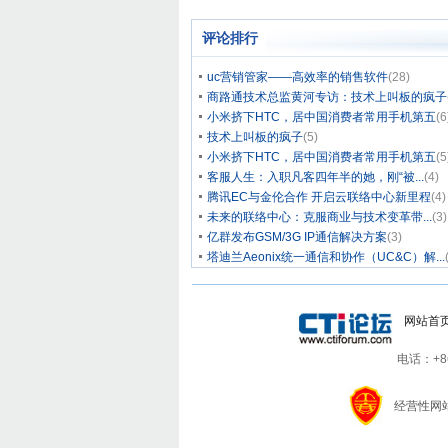
评论排行
uc营销管家——高效率的销售软件
(28)
商路通技术总监黄河专访：技术上叫板的疯子
小米挤下HTC，居中国消费者常用手机第五
(6
技术上叫板的疯子
(5)
小米挤下HTC，居中国消费者常用手机第五
(5
客服人生：入职凡客四年半的她，刚“被...
(4)
腾讯EC与金伦合作 开启云联络中心新里程
(4)
未来的联络中心：克服商业与技术变革带...
(3)
亿群发布GSM/3G IP通信解决方案
(3)
塔迪兰Aeonix统一通信和协作（UC&C）解...
网站首
电话：+86-
经营性网