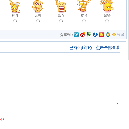
杯具
无聊
高兴
支持
超赞
收藏
分享到：