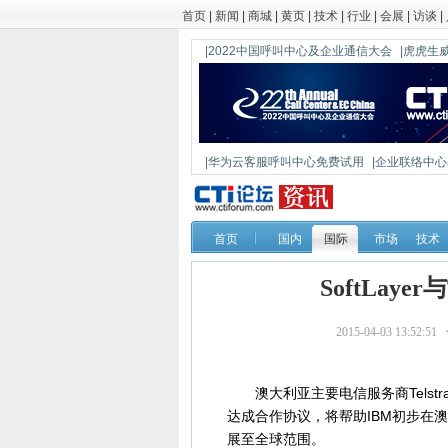
首页
|
新闻
|
商城
|
黄页
|
技术
|
行业
|
会展
|
访谈
|
|2022中国呼叫中心及企业通信大会
|虎虎生威
|华为云客服呼叫中心免费试用
|企业联络中心出
|鼎信通达新一代语音网关DAG1000-4S
首页
国内
国际
市场
技术
SoftLay
2015-04-03 13:
澳大利亚主要电信服务商Telstr
达成合作协议，将帮助IBM初步在澳
展至全球范围。