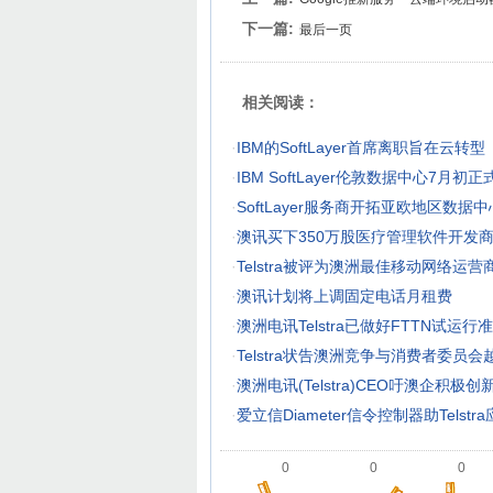
下一篇:
最后一页
相关阅读：
·
IBM的SoftLayer首席离职旨在云转型
·
IBM SoftLayer伦敦数据中心7月初
·
SoftLayer服务商开拓亚欧地区数据中
·
澳讯买下350万股医疗管理软件开发商O
·
Telstra被评为澳洲最佳移动网络运营
·
澳讯计划将上调固定电话月租费
·
澳洲电讯Telstra已做好FTTN试运行
·
Telstra状告澳洲竞争与消费者委员会
·
澳洲电讯(Telstra)CEO吁澳企积极
·
爱立信Diameter信令控制器助Telst
0
0
0