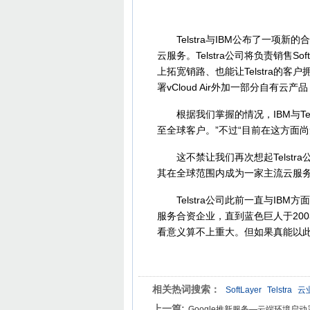
Telstra与IBM公布了一项新的
云服务。Telstra公司将负责销售
上拓宽销路、也能让Telstra的
署vCloud Air外加一部分自有
根据我们掌握的情况，IBM与Tel
至全球客户。”不过“目前在这方面
这不禁让我们再次想起Telstra
其在全球范围内成为一家主流云服
Telstra公司此前一直与IB
服务合资企业，直到蓝色巨人于20
看意义算不上重大。但如果真能以
相关热词搜索：
SoftLayer
Telstra
云
上一篇:
Google推新服务—云端环境启动