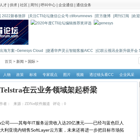
人才
|
供求
|
社区
|
周刊
|
呼叫中心
|
企业通信
|
通信业务
 2022新春致辞
|关注CTI论坛微信公众号:ctiforumnews
|官方微博
|周刊订阅
|欢
海方案–Genesys Cloud
|捷通华声灵云智能客服AICC
|亿联云视讯全新升级开会 So 
首页 >
新闻
>
国际
>
人物
政策
标准
专家观点
图片
视频
透过镜头看CC
企业风采
er与Telstra在云业务领域架起桥梁
52:51 作者： 来源：ZDNet软件频道 评论：
0
点击：
11559
a公司——其每年IT服务运营收入达20亿澳元——已经与蓝色巨人
大利亚境内销售SoftLayer云方案，未来还将进一步把目标市场拓