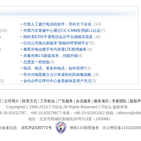
代替人工拨打电话的软件：亮剑天下自动...
(14)
(13)
华晨汽车客服中心通过CC-CMM应用级L1认证
(7)
)
因科美E350不需电话会议平台就能实现多...
(6)
亿伦公司推出新版本“智能外呼营销平台”
(5)
)
葡萄牙电信携手华为部署LTE商用服务
(4)
杀毒先锋2.0新版发布，功能升级
(4)
态度是一把钥匙
(3)
电话、电话、更多的电话：如何管理?
(3)
华为与瑞星建立云计算虚拟化防病毒战略...
(3)
(3)
金伦企呼云呼叫中心备受媒体及用户关注
(3)
页
|
公司简介
|
联系方式
|
工作机会
|
广告服务
|
会员服务
|
服务项目
|
专家团队
|
版权声
Copyright(C) 1999-2014 CTI论坛 All Rights Reserved CTI论坛 版权所有
10-82012787，+86-10-82079677 传真：+86-10-62041062 投稿：ctiforum@ctifo
地址：北京市西城区新德街20号513室（100088）
站备案信息
京ICP证030771号
网络110报警服务
京公网安备110102000